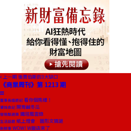
上一期
後賈伯斯的3大缺口
《商業周刊》第 1213 期
看你個熊樣！
董事長嬉遊記
開胃鹹冬瓜
饕姊食記
鐵塔風雲錄
發現酷建築
紙上燈會 圖形文猜謎
生活話題
WOW! W飯店來了
新鮮事