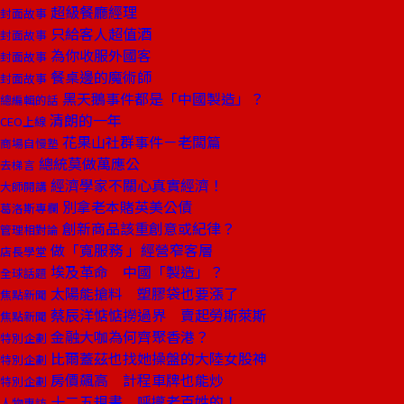
超級餐廳經理
封面故事
只給客人超值酒
封面故事
為你收服外國客
封面故事
餐桌邊的魔術師
封面故事
黑天鵝事件都是「中國製造」？
總編輯的話
清朗的一年
CEO上線
花果山社群事件－老闆篇
商場自慢塾
總統莫做萬應公
去梯言
經濟學家不關心真實經濟！
大師開講
別拿老本賭英美公債
葛洛斯專欄
創新商品該重創意或紀律？
管理相對論
做「寬服務 」經營窄客層
店長學堂
埃及革命 中國「製造」？
全球話題
太陽能搶料 塑膠袋也要漲了
焦點新聞
蔡辰洋惦惦撈過界 賣起勞斯萊斯
焦點新聞
金融大咖為何齊聚香港？
特別企劃
比爾蓋茲也找她操盤的大陸女股神
特別企劃
房價飆高 計程車牌也能炒
特別企劃
十二五規畫 呼攏老百姓的！
人物專訪