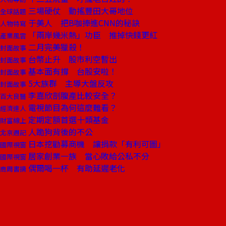
三場硬仗 動搖豐田大哥地位
全球話題
于美人 把B咖捧進CNN的秘訣
人物特寫
「兩岸幾米熱」功臣 推掉快錢更紅
產業風雲
二月完美獵殺！
封面故事
台幣止升 股市利空暫出
封面故事
基本面有撐 台股安啦！
封面故事
5大族群 主導大盤反攻
封面故事
李嘉欣剖腹產比較安全？
百大良醫
電視節目為何這麼難看？
經濟達人
定期定額首選十類基金
財富線上
人跪狗背後的不公
北京週記
日本挖勸募商機 讓捐款「有利可圖」
國際視窗
居家創業一族 當心敗給公私不分
國際視窗
偶爾喝一杯 有助延遲老化
商周書摘