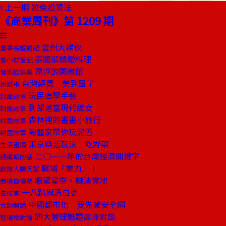
上一期
狡兔投資法
《商業周刊》第 1209 期
雲州大裸俠
董事長嬉遊記
泰國菜精緻料理
嘗小鮮筆記
漂浮的圖書館
發現酷建築
台灣絕景 美到暈了
新鮮事
玩民宿學手藝
封面故事
到部落當現代織女
封面故事
森林裡的畫畫小旅行
封面故事
陶藝家帶你玩泥巴
封面故事
東京樂活玩法 吃野菜
生活書摘
二○一一年的台灣經濟關鍵字
總編輯的話
職場「業力」！
創辦人聊天室
眼望星空，腳踏實地
商場自慢塾
十八趴與清白吏
去梯言
中國都市化 要先撒安全網
大師開講
四大管理難題高峰對談
管理相對論