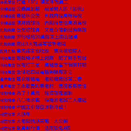
打造「3F」搞定年輕員工
店長學堂
公務員加薪 就是對人民「加稅」
火線話題
養退休公僕 州政府提高所得稅
火線話題
填財政錢坑 內閣肖想拉高消費稅
火線話題
台塑賠錢貨 又進百億虧損俱樂部
焦點新聞
尹衍樑拖20萬股東上南山賭桌
焦點新聞
南山3大難題等著新老闆
焦點新聞
辜馬兩家偷吃股 寶來被迫嫁人
投資焦點
遊戲橘子槓上超商 肥了對手智冠
科技風雲
拐彎打三星 高通想當下個英特爾
科技風雲
全球近四成電腦開機都靠它
科技風雲
幫衣服通電 老紡織廠找第二春
產業風雲
王永慶蓋的養老村 連陸客都想住
產業風雲
為了十萬元 經濟部遭圍剿
特別報導
八○後求職 得搔到老闆三大癢處
特別報導
中國正引發亞洲新冷戰！
特別報導
大漲年
封面故事
大老闆抗漲策略 大公開
封面故事
賺萬點行情 活用狡兔4招
封面故事