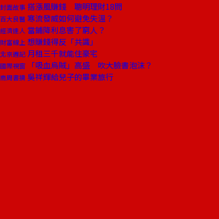
搭漲風賺錢 聰明理財18問
封面故事
寒流發威如何避免失溫？
百大良醫
當鋪降利息害了窮人？
經濟達人
想賺錢得反「共識」
財富線上
月租三千就能住豪宅
北京週記
「吸血烏賊」高盛 吹大臉書泡沫？
國際視窗
吳祥輝給兒子的畢業旅行
商周書摘