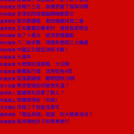
拐彎打三星 高通想當下個英特爾
科技風雲
全球近四成電腦開機都靠它
科技風雲
幫衣服通電 老紡織廠找第二春
產業風雲
王永慶蓋的養老村 連陸客都想住
產業風雲
為了十萬元 經濟部遭圍剿
特別報導
八○後求職 得搔到老闆三大癢處
特別報導
中國正引發亞洲新冷戰！
特別報導
大漲年
封面故事
大老闆抗漲策略 大公開
封面故事
賺萬點行情 活用狡兔4招
封面故事
搭漲風賺錢 聰明理財18問
封面故事
寒流發威如何避免失溫？
百大良醫
當鋪降利息害了窮人？
經濟達人
想賺錢得反「共識」
財富線上
月租三千就能住豪宅
北京週記
「吸血烏賊」高盛 吹大臉書泡沫？
國際視窗
吳祥輝給兒子的畢業旅行
商周書摘