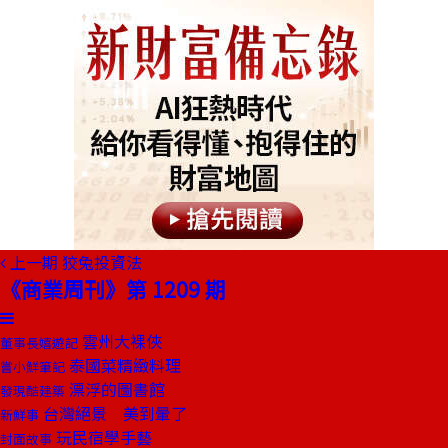
上一期
狡兔投資法
《商業周刊》第 1209 期
雲州大裸俠
董事長嬉遊記
泰國菜精緻料理
嘗小鮮筆記
漂浮的圖書館
發現酷建築
台灣絕景 美到暈了
新鮮事
玩民宿學手藝
封面故事