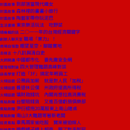
到部落當現代織女
封面故事
森林裡的畫畫小旅行
封面故事
陶藝家帶你玩泥巴
封面故事
東京樂活玩法 吃野菜
生活書摘
二○一一年的台灣經濟關鍵字
總編輯的話
職場「業力」！
創辦人聊天室
眼望星空，腳踏實地
商場自慢塾
十八趴與清白吏
去梯言
中國都市化 要先撒安全網
大師開講
四大管理難題高峰對談
管理相對論
打造「3F」搞定年輕員工
店長學堂
公務員加薪 就是對人民「加稅」
火線話題
養退休公僕 州政府提高所得稅
火線話題
填財政錢坑 內閣肖想拉高消費稅
火線話題
台塑賠錢貨 又進百億虧損俱樂部
焦點新聞
尹衍樑拖20萬股東上南山賭桌
焦點新聞
南山3大難題等著新老闆
焦點新聞
辜馬兩家偷吃股 寶來被迫嫁人
投資焦點
遊戲橘子槓上超商 肥了對手智冠
科技風雲