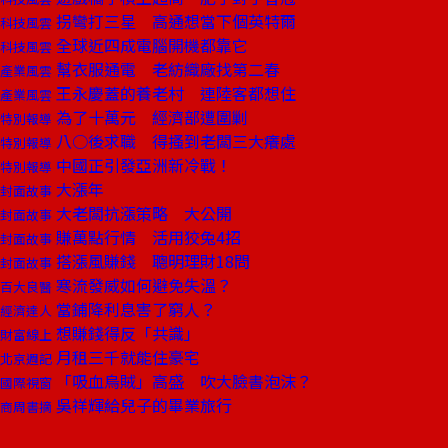
拐彎打三星 高通想當下個英特爾
科技風雲
全球近四成電腦開機都靠它
科技風雲
幫衣服通電 老紡織廠找第二春
產業風雲
王永慶蓋的養老村 連陸客都想住
產業風雲
為了十萬元 經濟部遭圍剿
特別報導
八○後求職 得搔到老闆三大癢處
特別報導
中國正引發亞洲新冷戰！
特別報導
大漲年
封面故事
大老闆抗漲策略 大公開
封面故事
賺萬點行情 活用狡兔4招
封面故事
搭漲風賺錢 聰明理財18問
封面故事
寒流發威如何避免失溫？
百大良醫
當鋪降利息害了窮人？
經濟達人
想賺錢得反「共識」
財富線上
月租三千就能住豪宅
北京週記
「吸血烏賊」高盛 吹大臉書泡沫？
國際視窗
吳祥輝給兒子的畢業旅行
商周書摘