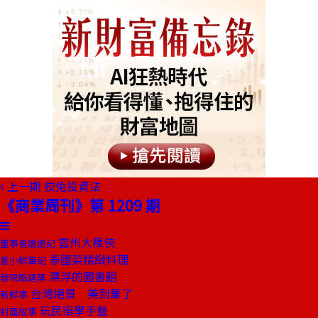
上一期
狡兔投資法
《商業周刊》第 1209 期
雲州大裸俠
董事長嬉遊記
泰國菜精緻料理
嘗小鮮筆記
漂浮的圖書館
發現酷建築
台灣絕景 美到暈了
新鮮事
玩民宿學手藝
封面故事