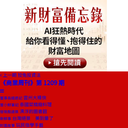
上一期
狡兔投資法
《商業周刊》第 1209 期
雲州大裸俠
董事長嬉遊記
泰國菜精緻料理
嘗小鮮筆記
漂浮的圖書館
發現酷建築
台灣絕景 美到暈了
新鮮事
玩民宿學手藝
封面故事