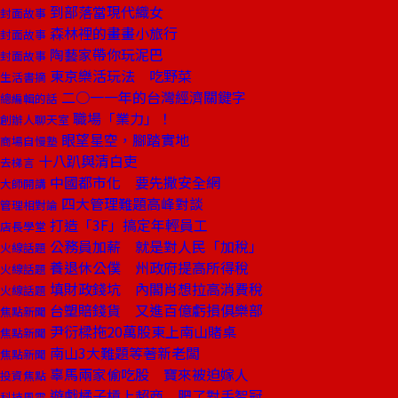
到部落當現代織女
封面故事
森林裡的畫畫小旅行
封面故事
陶藝家帶你玩泥巴
封面故事
東京樂活玩法 吃野菜
生活書摘
二○一一年的台灣經濟關鍵字
總編輯的話
職場「業力」！
創辦人聊天室
眼望星空，腳踏實地
商場自慢塾
十八趴與清白吏
去梯言
中國都市化 要先撒安全網
大師開講
四大管理難題高峰對談
管理相對論
打造「3F」搞定年輕員工
店長學堂
公務員加薪 就是對人民「加稅」
火線話題
養退休公僕 州政府提高所得稅
火線話題
填財政錢坑 內閣肖想拉高消費稅
火線話題
台塑賠錢貨 又進百億虧損俱樂部
焦點新聞
尹衍樑拖20萬股東上南山賭桌
焦點新聞
南山3大難題等著新老闆
焦點新聞
辜馬兩家偷吃股 寶來被迫嫁人
投資焦點
遊戲橘子槓上超商 肥了對手智冠
科技風雲