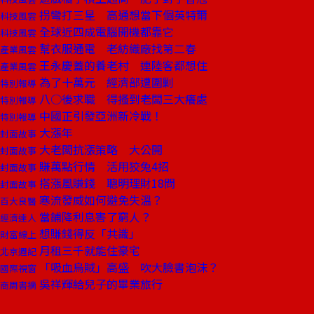
拐彎打三星 高通想當下個英特爾
科技風雲
全球近四成電腦開機都靠它
科技風雲
幫衣服通電 老紡織廠找第二春
產業風雲
王永慶蓋的養老村 連陸客都想住
產業風雲
為了十萬元 經濟部遭圍剿
特別報導
八○後求職 得搔到老闆三大癢處
特別報導
中國正引發亞洲新冷戰！
特別報導
大漲年
封面故事
大老闆抗漲策略 大公開
封面故事
賺萬點行情 活用狡兔4招
封面故事
搭漲風賺錢 聰明理財18問
封面故事
寒流發威如何避免失溫？
百大良醫
當鋪降利息害了窮人？
經濟達人
想賺錢得反「共識」
財富線上
月租三千就能住豪宅
北京週記
「吸血烏賊」高盛 吹大臉書泡沫？
國際視窗
吳祥輝給兒子的畢業旅行
商周書摘