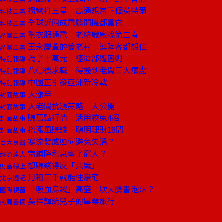
拐彎打三星 高通想當下個英特爾
科技風雲
全球近四成電腦開機都靠它
科技風雲
幫衣服通電 老紡織廠找第二春
產業風雲
王永慶蓋的養老村 連陸客都想住
產業風雲
為了十萬元 經濟部遭圍剿
特別報導
八○後求職 得搔到老闆三大癢處
特別報導
中國正引發亞洲新冷戰！
特別報導
大漲年
封面故事
大老闆抗漲策略 大公開
封面故事
賺萬點行情 活用狡兔4招
封面故事
搭漲風賺錢 聰明理財18問
封面故事
寒流發威如何避免失溫？
百大良醫
當鋪降利息害了窮人？
經濟達人
想賺錢得反「共識」
財富線上
月租三千就能住豪宅
北京週記
「吸血烏賊」高盛 吹大臉書泡沫？
國際視窗
吳祥輝給兒子的畢業旅行
商周書摘