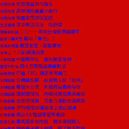
到部落當現代織女
封面故事
森林裡的畫畫小旅行
封面故事
陶藝家帶你玩泥巴
封面故事
東京樂活玩法 吃野菜
生活書摘
二○一一年的台灣經濟關鍵字
總編輯的話
職場「業力」！
創辦人聊天室
眼望星空，腳踏實地
商場自慢塾
十八趴與清白吏
去梯言
中國都市化 要先撒安全網
大師開講
四大管理難題高峰對談
管理相對論
打造「3F」搞定年輕員工
店長學堂
公務員加薪 就是對人民「加稅」
火線話題
養退休公僕 州政府提高所得稅
火線話題
填財政錢坑 內閣肖想拉高消費稅
火線話題
台塑賠錢貨 又進百億虧損俱樂部
焦點新聞
尹衍樑拖20萬股東上南山賭桌
焦點新聞
南山3大難題等著新老闆
焦點新聞
辜馬兩家偷吃股 寶來被迫嫁人
投資焦點
遊戲橘子槓上超商 肥了對手智冠
科技風雲