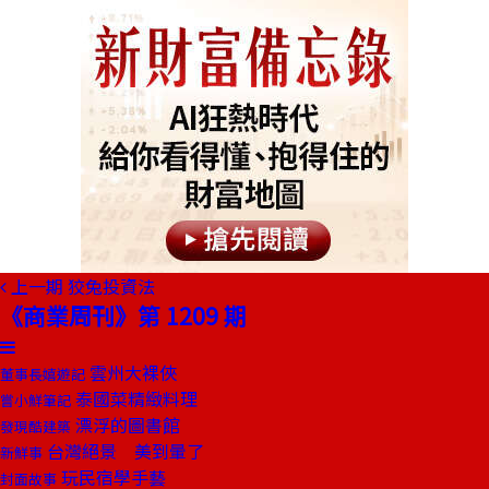
上一期
狡兔投資法
《商業周刊》第 1209 期
雲州大裸俠
董事長嬉遊記
泰國菜精緻料理
嘗小鮮筆記
漂浮的圖書館
發現酷建築
台灣絕景 美到暈了
新鮮事
玩民宿學手藝
封面故事