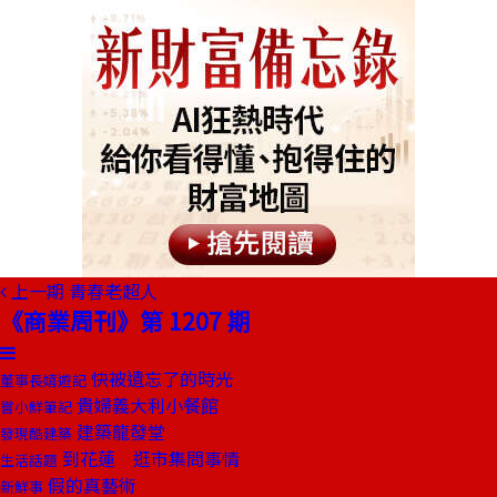
上一期
青春老超人
《商業周刊》第 1207 期
快被遺忘了的時光
董事長嬉遊記
貴婦義大利小餐館
嘗小鮮筆記
建築龍發堂
發現酷建築
到花蓮 逛市集問事情
生活話題
假的真藝術
新鮮事