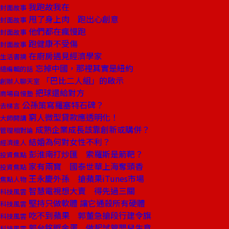
我跑故我在
封面故事
甩了身上肉 跑出心創意
封面故事
他們都在瘋慢跑
封面故事
跑健康不受傷
封面故事
在廚房遇見經濟學家
生活書摘
忘掉中國，那裡其實是紐約
總編輯的話
「巴比二人組」的啟示
創辦人聊天室
把球還給對方
商場自慢塾
公孫策寫羅塞特石碑？
去梯言
窮人微型貸款應透明化！
大師開講
成熟企業成長該靠創新或購併？
管理相對論
結婚為何對女性不利？
經濟達人
彭淮南打炒匯 索羅斯是箭靶？
投資焦點
家有兩寶 國泰世華上海奪頭香
投資焦點
王永慶外孫 搶蘋果iTunes市場
焦點人物
智慧電視想大賣 得先過三關
科技風雲
堅持只做軟體 讓它通殺所有硬體
科技風雲
吃不到蘋果 郭董急搶段行建令旗
科技風雲
郭台銘孵金蛋 做起試管嬰兒生意
科技風雲