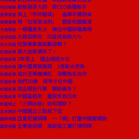
動態競爭大師 教CEO搞懂敵手
特別報導
換上「市井腦袋」 晶華半價辦桌
產業風雲
用「垃圾車法則」 趕走校園霸凌
商周書摘
一級糧倉失火 燒出中國缺糧真相
大陸焦點
大建設助攻 印度成長衝九％
全球話題
吃葉黃素真能顧目睭？
百大良醫
最大加薪潮來了！
封面故事
2年登上 國企總座大位
封面故事
讓中國男裝龍頭 3倍薪水挖角
封面故事
設計豆漿機爆紅 海爾指名合作
封面故事
他們30歲 提早卡位中國
封面故事
陸企哪些行業 職缺最多？
封面故事
中國富起來 靈感來自日本
封面故事
「三明治族」如何理財？
財富線上
中國國企三點就下班
北京週記
亞曼尼搶頭陣 一「網」打盡中國趕潮族
國際視窗
企業省過頭 高薪員工兼打掃阿姨
國際視窗