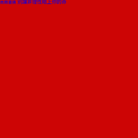
別讓非理性賠上你的命
商周書摘