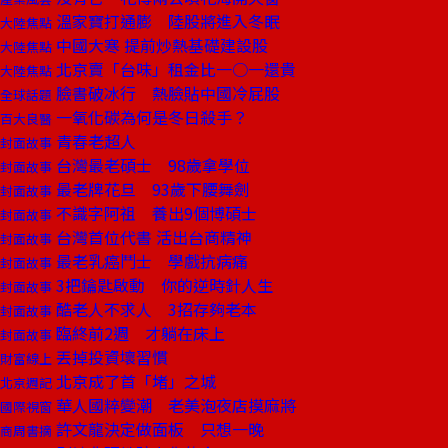
溫家寶打通膨 陸股將進入冬眠
大陸焦點
中國大寒 提前炒熱基礎建設股
大陸焦點
北京賣「台味」租金比一○一還貴
大陸焦點
臉書破冰行 熱臉貼中國冷屁股
全球話題
一氧化碳為何是冬日殺手？
百大良醫
青春老超人
封面故事
台灣最老碩士 98歲拿學位
封面故事
最老牌花旦 93歲下腰舞劍
封面故事
不識字阿祖 養出9個博碩士
封面故事
台灣首位代書 活出台商精神
封面故事
最老乳癌鬥士 學戲抗病痛
封面故事
3把鑰匙啟動 你的逆時針人生
封面故事
酷老人不求人 3招存夠老本
封面故事
臨終前2週 才躺在床上
封面故事
丟掉投資壞習慣
財富線上
北京成了首「堵」之城
北京週記
華人國粹變潮 老美泡夜店摸麻將
國際視窗
許文龍決定做面板 只想一晚
商周書摘