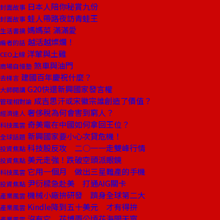
日本人陪你秘賞九份
封面故事
蛙人帶路夜訪青蛙王
封面故事
媽媽菜 滿滿愛
生活書摘
越活越燦爛！
編者的話
洋葷與土雞
CEO上線
煞車與油門
商場自慢塾
建國百年慶祝什麼？
去梯言
G20快還新興國家發言權
大師開講
成吉思汗或宋徽宗誰創造了價值？
管理相對論
奢侈稅為何會害到窮人？
經濟達人
奇美電在中國如何拿回王位？
科技風雲
新興國家要小心次貸危機！
全球話題
科技股反攻 二○一一走雙峰行情
投資焦點
美元走強！跌破空頭派眼鏡
投資焦點
它用一個月 做出三星難產的手機
科技風雲
尹衍樑急赴美 打通AIG關卡
投資焦點
機械小廠拚研發 躋身全球第二大
產業風雲
Kindle降到五十美元 才有得拚
產業風雲
沒有它 花博兩公頃花海開天窗
產業風雲