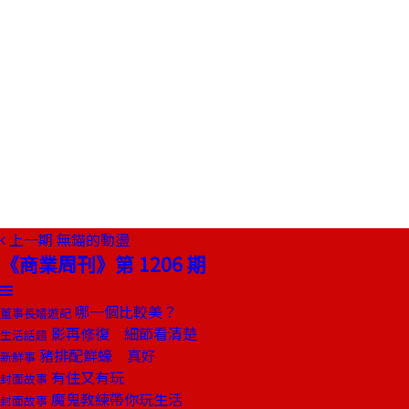
上一期
無錨的動盪
《商業周刊》第 1206 期
哪一個比較美？
董事長嬉遊記
影再修復 細節看清楚
生活話題
豬排配鮮蠔 真好
新鮮事
有住又有玩
封面故事
魔鬼教練帶你玩生活
封面故事