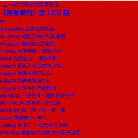
上一期
忙碌者的投資聖經
《商業周刊》第 1205 期
這是我的帆船
董事長嬉遊記
歐陽五哥的私房餐廳
嘗小鮮筆記
龜建築上的觀音
發現酷建築
名導帶路‧戀戀九份
特別報導
高雄正夯 排隊呷胖
新鮮事
我長大不要當格子宅！
封面故事
獨創衣格四心法
封面故事
格調男變身3法
封面故事
沉沒中的島國風情
生活書摘
一藝在身，勝如田莊在手
總編輯的話
擺地攤．跑江湖
創辦人聊天室
酸、怨、恨、謗、害
商場自慢塾
偶語棄市，啊？
去梯言
別撐了！ 歐元區分手吧
大師開講
養創造力該柔性或剛性管理？
管理相對論