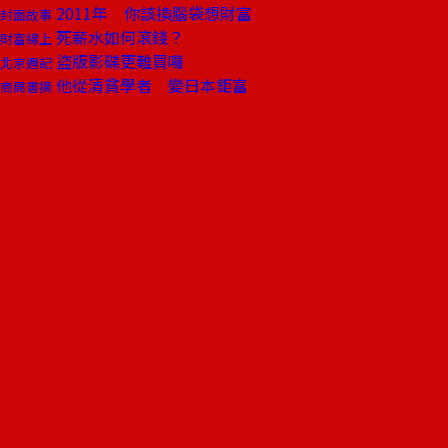
2011年 你該換腦袋想財富
封面故事
死薪水如何滾錢？
財富線上
盜版影碟更難買囉
北京週記
他從清貧學者 變日本鉅富
商周書摘