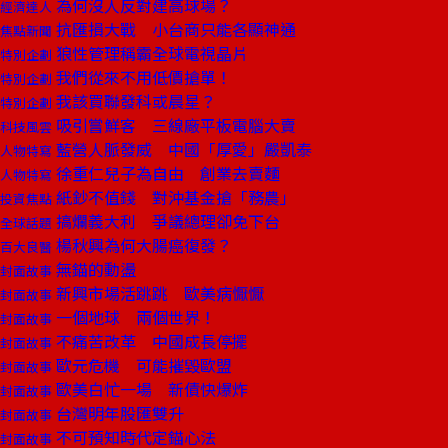
為何沒人反對建高球場？
經濟達人
抗匯損大戰 小台商只能各顯神通
焦點新聞
狼性管理稱霸全球電視晶片
特別企劃
我們從來不用低價搶單！
特別企劃
我該買聯發科或晨星？
特別企劃
吸引嘗鮮客 三線廠平板電腦大賣
科技風雲
藍營人脈發威 中國「厚愛」嚴凱泰
人物特寫
徐重仁兒子為自由 創業去賣麵
人物特寫
紙鈔不值錢 對沖基金搶「務農」
投資焦點
搞爛義大利 爭議總理卻免下台
全球話題
楊秋興為何大腸癌復發？
百大良醫
無錨的動盪
封面故事
新興市場活跳跳 歐美病懨懨
封面故事
一個地球 兩個世界！
封面故事
不痛苦改革 中國成長停擺
封面故事
歐元危機 可能摧毀歐盟
封面故事
歐美白忙一場 新債快爆炸
封面故事
台灣明年股匯雙升
封面故事
不可預知時代定錨心法
封面故事