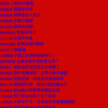
小製作大驚喜
新鮮事
雙贏穿衣術
封面故事
聰明混搭人氣夯
封面故事
衣套打通關
封面故事
董橋談胡適
生活書摘
軟墊競爭力
總編輯的話
恐懼的俘虜
CEO上線
當業餘遇到職業
商場自慢塾
三颱聯播
去梯言
中國工資漲無損競爭力！
大師開講
企業經營非得制度化嗎？
管理相對論
電影為何沒因座位分票價？
經濟達人
散戶逃離美股 企業大動作護盤
投資焦點
陸股退燒 印度投資價值再現
投資焦點
精算師性格 造就中國拉麵女王
焦點人物
郭台銘大呷蘋果的關鍵武器
科技風雲
死亡教給他的人生三堂課
人物特寫
大學考三次 交易員拚到滙豐銀總座
人物特寫
第四台養出百位億萬富翁
產業風雲