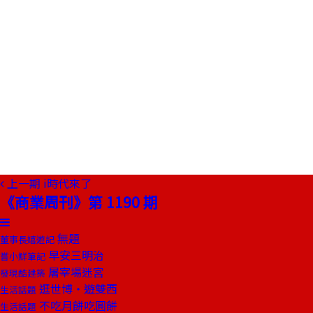
上一期
i時代來了
《商業周刊》第 1190 期
無題
董事長嬉遊記
早安三明治
嘗小鮮筆記
屠宰場迷宮
發現酷建築
逛世博‧遊雙西
生活話題
不吃月餅吃圓餅
生活話題