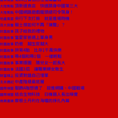
頂新速食店 快速躋身中國第三大
大陸焦點
中國網路遊戲龍頭總司令現身！
大陸焦點
央行下次打房 就是進場時機
地產風雲
賴士葆如何不再「燒聲」？
百大良醫
孩子給我的禮物
封面故事
當愛家爸遇上單身男
封面故事
奶爸 越生官越大
封面故事
拚第4胎 比存1千萬快樂
封面故事
帶4個和帶1個 一樣輕鬆
封面故事
事業版圖 隨兒女一起長大
封面故事
法國3招 讓職業婦女敢生
封面故事
投資對錯自己埋單
財富線上
中產階級最底層
北京週記
服飾A咖想通了 殺進網購、中國戰場
國際視窗
結合生物科技 日機器人長出嗅覺
國際視窗
摩根士丹利在海嘯的掙扎內幕
商周書摘