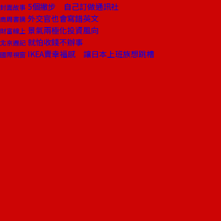
5個撇步 自己訂做通訊社
封面故事
外交官也會寫錯英文
商周書摘
景氣兩極化投資風向
財富線上
就怕收錢不辦事
北京週記
IKEA賣幸福感 讓日本上班族想跳槽
國際視窗