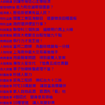
別讓市場信心主導經濟
大師開講
能力和忠誠哪個重要？
管理相對論
壓低掛號費有益人民？
經濟達人
閒置工業區淹腳目 還要徵良田種面板
特別企劃
政府環評便宜行事？
特別企劃
聯發科三個失誤 逼蔡明介再上火線
科技風雲
期貨大老斷言台股攻破九千點
投資焦點
執行力才是王道！
商周話題
富邦二媳婦 為藝術精算每一分錢
人物特寫
上海商仲最大交易幕後推手
人物特寫
用最簡單問題 得到最驚人答案
商周書摘
專攻火星世代 T恤貴五成也賣翻
大陸焦點
章子怡被蜂螫處理不當？
百大良醫
秒速人脈力
封面故事
菜鳥工程師 捧紅台大十三妹
封面故事
阿宅10萬創業 讓首富高價購併
封面故事
素人自拍品酒 買酒先「看」他
封面故事
4個招式 變身意見領袖
封面故事
10種管道 讓人氣變鈔票
封面故事