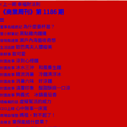
上一期
幸福財法則
《商業周刊》第 1186 期
為什麼要杯葛？
董事長嬉遊記
黑點雞肉麵攤
嘗小鮮筆記
瀨戶內海藝術奇想
發現酷建築
歐巴馬夫人腰瘦美
生活話題
妝可愛
新鮮事
涼到心裡麵
封面故事
冰水三沖 和風養生麵
封面故事
韓流消暑 冷麵漂浮冰
封面故事
消暑六味 好涼麵
封面故事
滇覆印象 酸甜酥麻一口涼
封面故事
夠義式 冰鎮番茄香
封面故事
虛擬幫派的威力
總編輯的話
心中無事一床寬
CEO上線
媽祖，對不起了！
商場自慢塾
棄保能結什麼果？
去梯言