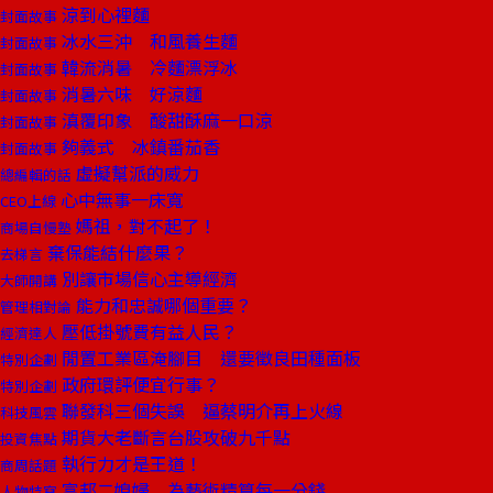
涼到心裡麵
封面故事
冰水三沖 和風養生麵
封面故事
韓流消暑 冷麵漂浮冰
封面故事
消暑六味 好涼麵
封面故事
滇覆印象 酸甜酥麻一口涼
封面故事
夠義式 冰鎮番茄香
封面故事
虛擬幫派的威力
總編輯的話
心中無事一床寬
CEO上線
媽祖，對不起了！
商場自慢塾
棄保能結什麼果？
去梯言
別讓市場信心主導經濟
大師開講
能力和忠誠哪個重要？
管理相對論
壓低掛號費有益人民？
經濟達人
閒置工業區淹腳目 還要徵良田種面板
特別企劃
政府環評便宜行事？
特別企劃
聯發科三個失誤 逼蔡明介再上火線
科技風雲
期貨大老斷言台股攻破九千點
投資焦點
執行力才是王道！
商周話題
富邦二媳婦 為藝術精算每一分錢
人物特寫