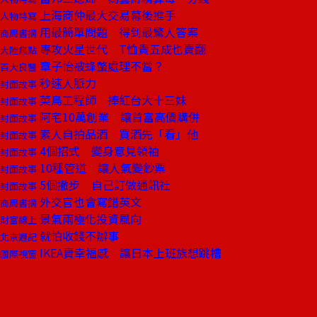
上海商仲最大交易幕後推手
人物特寫
用最簡單問題 得到最驚人答案
商周書摘
專攻火星世代 T恤貴五成也賣翻
大陸焦點
章子怡被蜂螫處理不當？
百大良醫
秒速人脈力
封面故事
菜鳥工程師 捧紅台大十三妹
封面故事
阿宅10萬創業 讓首富高價購併
封面故事
素人自拍品酒 買酒先「看」他
封面故事
4個招式 變身意見領袖
封面故事
10種管道 讓人氣變鈔票
封面故事
5個撇步 自己訂做通訊社
封面故事
外交官也會寫錯英文
商周書摘
景氣兩極化投資風向
財富線上
就怕收錢不辦事
北京週記
IKEA賣幸福感 讓日本上班族想跳槽
國際視窗