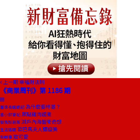
上一期
幸福財法則
《商業周刊》第 1186 期
為什麼要杯葛？
董事長嬉遊記
黑點雞肉麵攤
嘗小鮮筆記
瀨戶內海藝術奇想
發現酷建築
歐巴馬夫人腰瘦美
生活話題
妝可愛
新鮮事