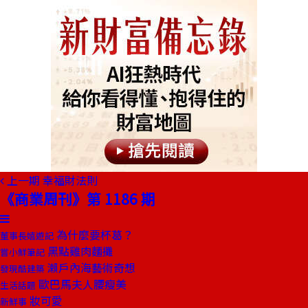
上一期
幸福財法則
《商業周刊》第 1186 期
為什麼要杯葛？
董事長嬉遊記
黑點雞肉麵攤
嘗小鮮筆記
瀨戶內海藝術奇想
發現酷建築
歐巴馬夫人腰瘦美
生活話題
妝可愛
新鮮事