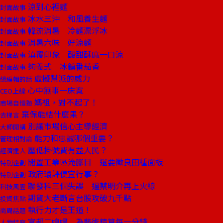
涼到心裡麵
封面故事
冰水三沖 和風養生麵
封面故事
韓流消暑 冷麵漂浮冰
封面故事
消暑六味 好涼麵
封面故事
滇覆印象 酸甜酥麻一口涼
封面故事
夠義式 冰鎮番茄香
封面故事
虛擬幫派的威力
總編輯的話
心中無事一床寬
CEO上線
媽祖，對不起了！
商場自慢塾
棄保能結什麼果？
去梯言
別讓市場信心主導經濟
大師開講
能力和忠誠哪個重要？
管理相對論
壓低掛號費有益人民？
經濟達人
閒置工業區淹腳目 還要徵良田種面板
特別企劃
政府環評便宜行事？
特別企劃
聯發科三個失誤 逼蔡明介再上火線
科技風雲
期貨大老斷言台股攻破九千點
投資焦點
執行力才是王道！
商周話題
富邦二媳婦 為藝術精算每一分錢
人物特寫