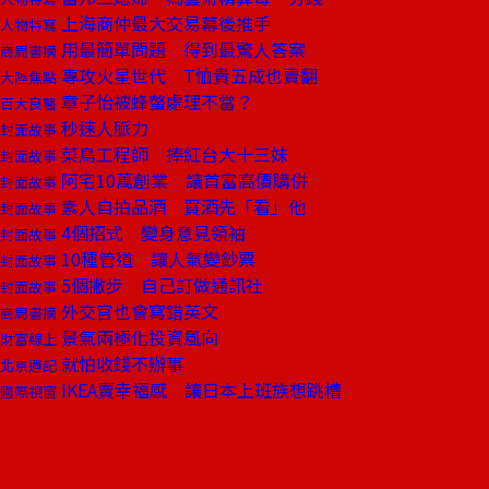
上海商仲最大交易幕後推手
人物特寫
用最簡單問題 得到最驚人答案
商周書摘
專攻火星世代 T恤貴五成也賣翻
大陸焦點
章子怡被蜂螫處理不當？
百大良醫
秒速人脈力
封面故事
菜鳥工程師 捧紅台大十三妹
封面故事
阿宅10萬創業 讓首富高價購併
封面故事
素人自拍品酒 買酒先「看」他
封面故事
4個招式 變身意見領袖
封面故事
10種管道 讓人氣變鈔票
封面故事
5個撇步 自己訂做通訊社
封面故事
外交官也會寫錯英文
商周書摘
景氣兩極化投資風向
財富線上
就怕收錢不辦事
北京週記
IKEA賣幸福感 讓日本上班族想跳槽
國際視窗