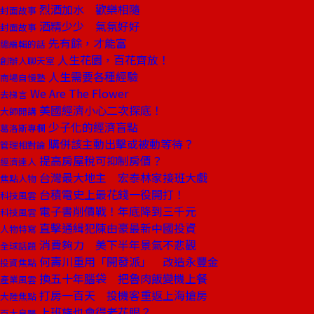
烈酒加水 歡樂相隨
封面故事
酒精少少 氣氛好好
封面故事
先有餘，才能富
總編輯的話
人生花園，百花齊放！
創辦人聊天室
人生需要各種經驗
商場自慢塾
We Are The Flower
去梯言
美國經濟小心二次探底！
大師開講
少子化的經濟盲點
葛洛斯專欄
購併該主動出擊或被動等待？
管理相對論
提高房屋稅可抑制房價？
經濟達人
台灣最大地主 宏泰林家接班大戲
焦點人物
台積電史上最花錢一役開打！
科技風雲
電子書削價戰！年底降到三千元
科技風雲
直擊通緝犯陳由豪最新中國投資
人物特寫
消費夠力 美下半年景氣不悲觀
全球話題
何壽川重用「開發派」 改造永豐金
投資焦點
換五十年腦袋 把魯肉飯變機上餐
產業風雲
打房一百天 投機客重返上海搶房
大陸焦點
上班族也會得老花眼？
百大良醫