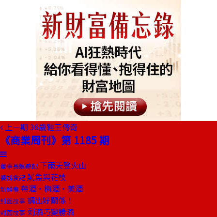
上一期
36歲鞋王傳奇
《商業周刊》第 1185 期
下雨天登火山
董事長嬉遊記
魷魚與花枝
饕姊食記
莓酒‧梅酒‧美酒
新鮮事
調出好關係！
封面故事
剩酒巧變勝酒
封面故事