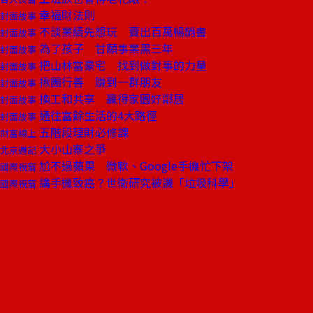
幸福財法則
封面故事
不談業績先想玩 賣出百萬暢銷書
封面故事
為了孩子 甘願事業黑三年
封面故事
把山林當豪宅 找到做對事的力量
封面故事
揪團行善 賺到一群朋友
封面故事
換工和共享 贏得家園好鄰居
封面故事
通往富餘生活的4大路徑
封面故事
五階段理財必修課
財富線上
大小山寨之爭
北京週記
尬不過蘋果 微軟、Google手機忙下架
國際視窗
講手機致癌？世衛研究被譏「垃圾科學」
國際視窗