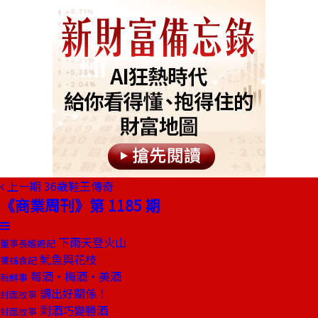
上一期
36歲鞋王傳奇
《商業周刊》第 1185 期
下雨天登火山
董事長嬉遊記
魷魚與花枝
饕姊食記
莓酒‧梅酒‧美酒
新鮮事
調出好關係！
封面故事
剩酒巧變勝酒
封面故事