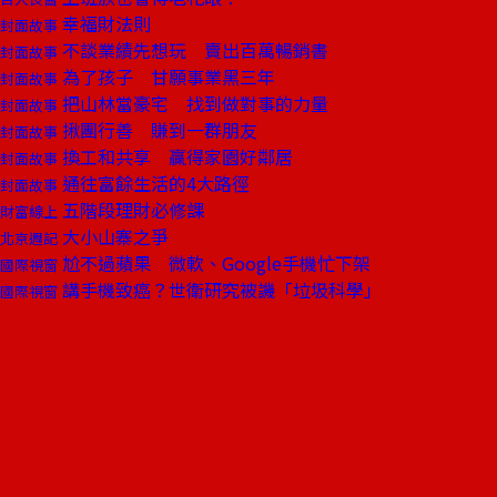
幸福財法則
封面故事
不談業績先想玩 賣出百萬暢銷書
封面故事
為了孩子 甘願事業黑三年
封面故事
把山林當豪宅 找到做對事的力量
封面故事
揪團行善 賺到一群朋友
封面故事
換工和共享 贏得家園好鄰居
封面故事
通往富餘生活的4大路徑
封面故事
五階段理財必修課
財富線上
大小山寨之爭
北京週記
尬不過蘋果 微軟、Google手機忙下架
國際視窗
講手機致癌？世衛研究被譏「垃圾科學」
國際視窗