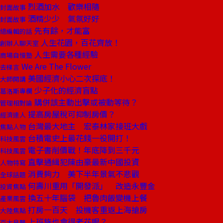
烈酒加水 歡樂相隨
封面故事
酒精少少 氣氛好好
封面故事
先有餘，才能富
總編輯的話
人生花園，百花齊放！
創辦人聊天室
人生需要各種經驗
商場自慢塾
We Are The Flower
去梯言
美國經濟小心二次探底！
大師開講
少子化的經濟盲點
葛洛斯專欄
購併該主動出擊或被動等待？
管理相對論
提高房屋稅可抑制房價？
經濟達人
台灣最大地主 宏泰林家接班大戲
焦點人物
台積電史上最花錢一役開打！
科技風雲
電子書削價戰！年底降到三千元
科技風雲
直擊通緝犯陳由豪最新中國投資
人物特寫
消費夠力 美下半年景氣不悲觀
全球話題
何壽川重用「開發派」 改造永豐金
投資焦點
換五十年腦袋 把魯肉飯變機上餐
產業風雲
打房一百天 投機客重返上海搶房
大陸焦點
上班族也會得老花眼？
百大良醫