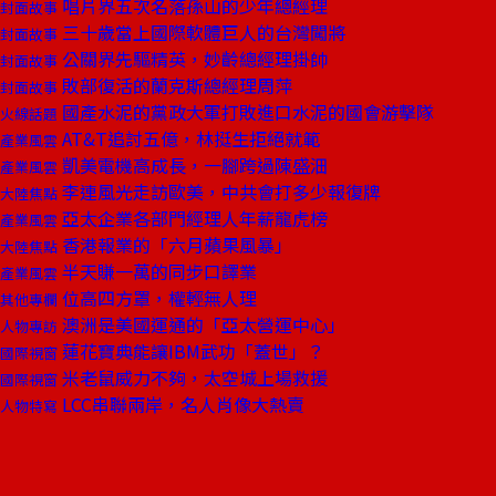
唱片界五次名落孫山的少年總經理
封面故事
三十歲當上國際軟體巨人的台灣闖將
封面故事
公關界先驅精英，妙齡總經理掛帥
封面故事
敗部復活的蘭克斯總經理周萍
封面故事
國產水泥的黨政大軍打敗進口水泥的國會游擊隊
火線話題
AT&T追討五億，林挺生拒絕就範
產業風雲
凱美電機高成長，一腳跨過陳盛沺
產業風雲
李連風光走訪歐美，中共會打多少報復牌
大陸焦點
亞太企業各部門經理人年薪龍虎榜
產業風雲
香港報業的「六月蘋果風暴」
大陸焦點
半天賺一萬的同步口譯業
產業風雲
位高四方罩，權輕無人理
其他專欄
澳洲是美國運通的「亞太營運中心」
人物專訪
蓮花寶典能讓IBM武功「蓋世」？
國際視窗
米老鼠威力不夠，太空城上場救援
國際視窗
LCC串聯兩岸，名人肖像大熱賣
人物特寫