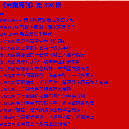
《商業周刊》第 396 期
兩岸因盲點而成多事之秋
創辦人聊天室
菩提本無樹，陳樹惹塵埃？
童再興專欄
新企業戰爭時代
商場自慢塾
張鍾潛被李登輝「約談」
台北耳語
廖正豪將打出第一張人事牌
台北耳語
林振國的一著棋，財金大老齊翻身
台北耳語
馬德玲出線，震驚味全和泰集團
台北耳語
宋楚瑜和林全叫陣，林振國內憂外患
台北耳語
中華開發操盤，海基會賠了三千多萬元
火線話題
霖園縮水一千五百億，蔡萬霖不再是華人富商
火線話題
二千點大跌下解套翻本策略
火線話題
日本金融危機將危害全球金融市場
火線話題
勞退基金不理戴立寧，進場幫陳樹救盤
火線話題
蓋茲：沒有網路的企業將被淘汰！
產業風雲
大選腳步逼近，「選舉內閣」甚囂塵上
火線話題
如何在三十歲當上總經理？
封面故事