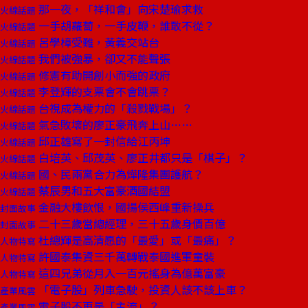
那一夜，「祥和會」向宋楚瑜求救
火線話題
一手胡蘿蔔，一手皮鞭，誰敢不從？
火線話題
呂學樟受難，黃義交站台
火線話題
我們被強暴，卻又不能聲張
火線話題
修憲有助開創小而強的政府
火線話題
李登輝的支票會不會跳票？
火線話題
台視成為權力的「殺戮戰場」？
火線話題
氣急敗壞的廖正豪飛奔上山……
火線話題
邱正雄寫了一封信給江丙坤
火線話題
白培英、邱茂英、廖正井都只是「棋子」？
火線話題
國、民兩黨合力為燁隆集團護航？
火線話題
蔡辰男和五大富豪酒國結盟
火線話題
金融大樓飲恨，國揚侯西峰重新操兵
封面故事
二十三歲當總經理，三十五歲身價百億
封面故事
杜總輝是高清愿的「最愛」或「最痛」？
人物特寫
許國泰集資三千萬轉戰泰國進軍童裝
人物特寫
這四兄弟從月入一百元搖身為億萬富豪
人物特寫
「電子股」列車急駛，投資人該不該上車？
產業風雲
電子股不再是「主流」？
產業風雲