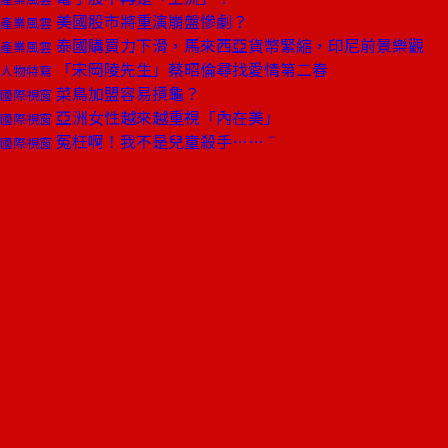
美國股市將重演崩盤慘劇？
產業風雲
泰國購買力下滑，馬來西亞貨幣緊縮，印尼前景樂觀
產業風雲
「宋岡陵先生」蔡昭倫尋找愛情第二春
人物特寫
菜鳥加盟容易摃龜？
國際視窗
亞洲女性越來越重視「內在美」
國際視窗
冤枉啊！我不是兒童殺手……ˉ
國際視窗