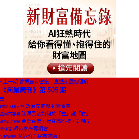
上一期
曾振農有密道 直通柬國總理府
《商業周刊》第 505 期
政治安定與主流價值
創辦人聊天室
江澤民該如何抗「左」護「右」
皇甫石專欄
罷黜百業，獨尊高科技，對嗎？
商場自慢塾
期待李許再相會
去梯言
宋楚瑜：我被監聽！
火線話題