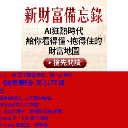
上一期
富士康啟示錄：鐵血的極限
《商業周刊》第 1177 期
北埔的金廣福
董事長嬉遊記
端午粽飄香
饕姊食記
獨家 破解骨董鐘密碼
生活話題
爵士迷的夏日福音
新鮮事
騎單車 喫美食
封面故事