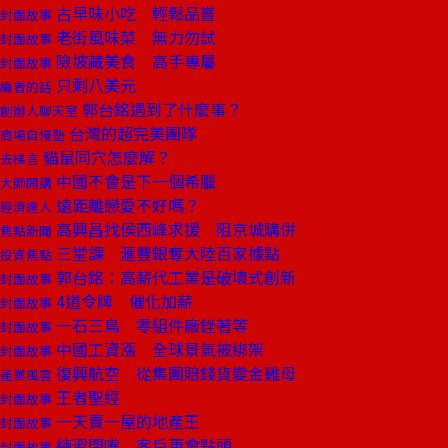
古早味小吃 輕鬆品嘗
封面故事
老街風味菜 無力勿試
封面故事
險坡藏美食 高手專屬
封面故事
只剩八美元
編者的話
郭台銘遇到了什麼事？
創辦人聊天室
台灣的超完美團隊
商場自慢塾
貓鼠同穴怎麼解？
去梯言
中國不會是下一個希臘
大師開講
遠距離戀愛不好嗎？
經濟達人
高興昌找侯西峰求援 阻京城購併
焦點新聞
三堂課 滙豐銀奪大陸百家據點
投資焦點
郭台銘：高薪代工業是破壞式創新
封面故事
4道令牌 催化加薪
封面故事
一石三鳥 零組件廠銼著等
封面故事
中國工資漲 全球景氣被綁架
封面故事
復興航空 從集團賠錢貨變金雞母
產業風雲
王者聖經
封面故事
一天賣一屋的地產王
封面故事
練習閉嘴 客戶更會點頭
封面故事