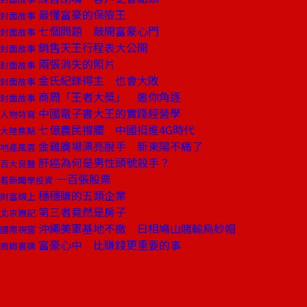
最懂富豪的保險王
封面故事
七個問題 敲開富豪心門
封面故事
銷售天王行程表大公開
封面故事
兩張消失的照片
封面故事
金氏紀錄得主 也會大敗
封面故事
商周「王者大獎」 邀你角逐
封面故事
中國電子書大王的實踐經營學
人物特寫
七億農民撐腰 中國挺進4G時代
大陸焦點
金雞廣場漂亮脫手 新東陽不痛了
地產風雲
肝癌為何是男性頭號殺手？
百大良醫
一百張股票
看新聞學投資
穩穩賺的五類企業
財富線上
第三者竟然是房子
北京週記
沖繩美軍基地不撤 日相鳩山賭輸烏紗帽
國際視窗
富豪心中 比賺錢更重要的事
商周書摘