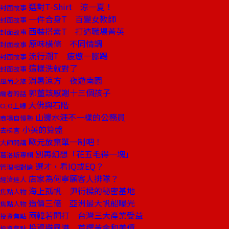
選對T-Shirt 涼一夏！
封面故事
一件合身T 百變女教師
封面故事
西裝搭素T 打造職場菁英
封面故事
原味橫條 不同情調
封面故事
流行潮T 疲憊一腳踢
封面故事
這樣洗就對了
封面故事
消暑涼方 夜遊南園
風尚之旅
郭董該感謝十三個孩子
編者的話
大佛與石階
CEO上線
山邊水涯不一樣的公務員
商場自慢塾
小英的算盤
去梯言
歐元放棄單一制吧！
大師開講
別再幻想「花五毛得一塊」
葛洛斯專欄
選才，看IQ或EQ？
管理相對論
店家為何寧願客人排隊？
經濟達人
海上孤帆 尹衍樑的秘密基地
焦點人物
造價三億 亞洲最大帆船曝光
焦點人物
兩韓若開打 台灣三大產業受益
投資焦點
投資避風港 首選黃金和美債
投資焦點