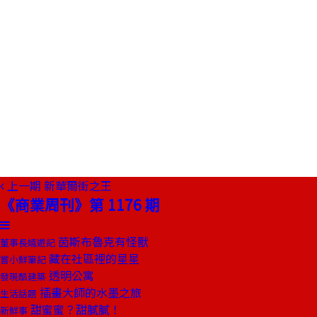
上一期
新華爾街之王
《商業周刊》第 1176 期
茵斯布魯克有怪獸
董事長嬉遊記
藏在社區裡的星星
嘗小鮮筆記
透明公寓
發現酷建築
插畫大師的水墨之旅
生活話題
甜蜜蜜？甜膩膩！
新鮮事