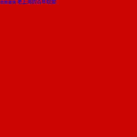
老上海的百年蛻變
商周書摘