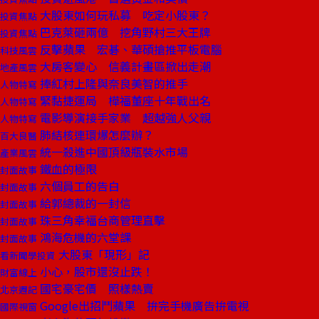
大股東如何玩私募 吃定小股東？
投資焦點
巴克萊砸兩億 挖角野村三大王牌
投資焦點
反擊蘋果 宏碁、華碩搶推平板電腦
科技風雲
大房客變心 信義計畫區掀出走潮
地產風雲
捧紅村上隆與奈良美智的推手
人物特寫
緊黏捷運局 樺福董座十年戰出名
人物特寫
電影導演接手家業 超越強人父親
人物特寫
肺結核連環爆怎麼辦？
百大良醫
統一殺進中國頂級瓶裝水市場
產業風雲
鐵血的極限
封面故事
六個員工的告白
封面故事
給郭總裁的一封信
封面故事
珠三角幸福台商管理直擊
封面故事
鴻海危機的六堂課
封面故事
大股東「現形」記
看新聞學投資
小心，股市還沒止跌！
財富線上
國宅豪宅價 照樣熱賣
北京週記
Google出招鬥蘋果 拚完手機廣告拚電視
國際視窗