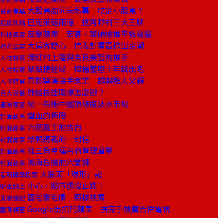
大股東如何玩私募 吃定小股東？
投資焦點
巴克萊砸兩億 挖角野村三大王牌
投資焦點
反擊蘋果 宏碁、華碩搶推平板電腦
科技風雲
大房客變心 信義計畫區掀出走潮
地產風雲
捧紅村上隆與奈良美智的推手
人物特寫
緊黏捷運局 樺福董座十年戰出名
人物特寫
電影導演接手家業 超越強人父親
人物特寫
肺結核連環爆怎麼辦？
百大良醫
統一殺進中國頂級瓶裝水市場
產業風雲
鐵血的極限
封面故事
六個員工的告白
封面故事
給郭總裁的一封信
封面故事
珠三角幸福台商管理直擊
封面故事
鴻海危機的六堂課
封面故事
大股東「現形」記
看新聞學投資
小心，股市還沒止跌！
財富線上
國宅豪宅價 照樣熱賣
北京週記
Google出招鬥蘋果 拚完手機廣告拚電視
國際視窗