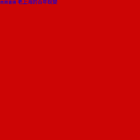
老上海的百年蛻變
商周書摘