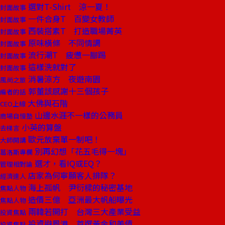
選對T-Shirt 涼一夏！
封面故事
一件合身T 百變女教師
封面故事
西裝搭素T 打造職場菁英
封面故事
原味橫條 不同情調
封面故事
流行潮T 疲憊一腳踢
封面故事
這樣洗就對了
封面故事
消暑涼方 夜遊南園
風尚之旅
郭董該感謝十三個孩子
編者的話
大佛與石階
CEO上線
山邊水涯不一樣的公務員
商場自慢塾
小英的算盤
去梯言
歐元放棄單一制吧！
大師開講
別再幻想「花五毛得一塊」
葛洛斯專欄
選才，看IQ或EQ？
管理相對論
店家為何寧願客人排隊？
經濟達人
海上孤帆 尹衍樑的秘密基地
焦點人物
造價三億 亞洲最大帆船曝光
焦點人物
兩韓若開打 台灣三大產業受益
投資焦點
投資避風港 首選黃金和美債
投資焦點