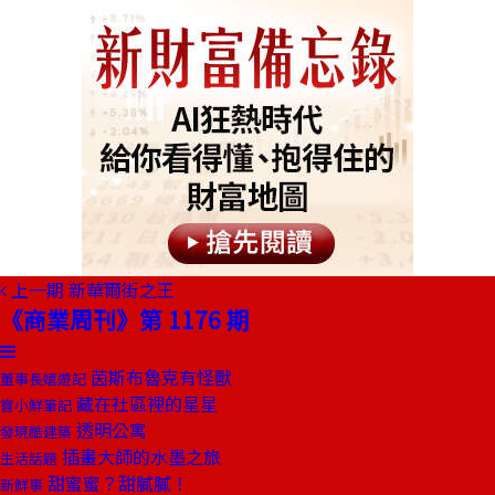
上一期
新華爾街之王
《商業周刊》第 1176 期
茵斯布魯克有怪獸
董事長嬉遊記
藏在社區裡的星星
嘗小鮮筆記
透明公寓
發現酷建築
插畫大師的水墨之旅
生活話題
甜蜜蜜？甜膩膩！
新鮮事