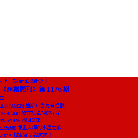
上一期
新華爾街之王
《商業周刊》第 1176 期
茵斯布魯克有怪獸
董事長嬉遊記
藏在社區裡的星星
嘗小鮮筆記
透明公寓
發現酷建築
插畫大師的水墨之旅
生活話題
甜蜜蜜？甜膩膩！
新鮮事