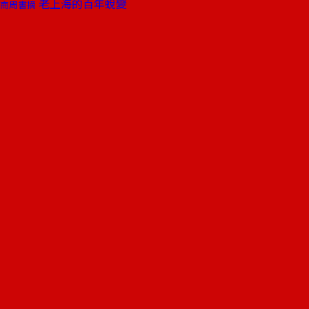
老上海的百年蛻變
商周書摘