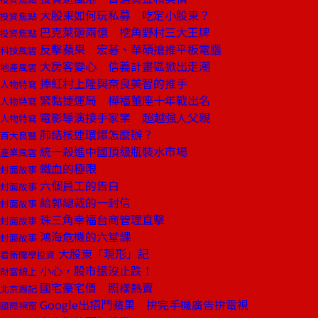
大股東如何玩私募 吃定小股東？
投資焦點
巴克萊砸兩億 挖角野村三大王牌
投資焦點
反擊蘋果 宏碁、華碩搶推平板電腦
科技風雲
大房客變心 信義計畫區掀出走潮
地產風雲
捧紅村上隆與奈良美智的推手
人物特寫
緊黏捷運局 樺福董座十年戰出名
人物特寫
電影導演接手家業 超越強人父親
人物特寫
肺結核連環爆怎麼辦？
百大良醫
統一殺進中國頂級瓶裝水市場
產業風雲
鐵血的極限
封面故事
六個員工的告白
封面故事
給郭總裁的一封信
封面故事
珠三角幸福台商管理直擊
封面故事
鴻海危機的六堂課
封面故事
大股東「現形」記
看新聞學投資
小心，股市還沒止跌！
財富線上
國宅豪宅價 照樣熱賣
北京週記
Google出招鬥蘋果 拚完手機廣告拚電視
國際視窗