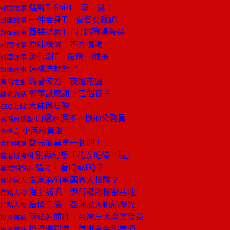
選對T-Shirt 涼一夏！
封面故事
一件合身T 百變女教師
封面故事
西裝搭素T 打造職場菁英
封面故事
原味橫條 不同情調
封面故事
流行潮T 疲憊一腳踢
封面故事
這樣洗就對了
封面故事
消暑涼方 夜遊南園
風尚之旅
郭董該感謝十三個孩子
編者的話
大佛與石階
CEO上線
山邊水涯不一樣的公務員
商場自慢塾
小英的算盤
去梯言
歐元放棄單一制吧！
大師開講
別再幻想「花五毛得一塊」
葛洛斯專欄
選才，看IQ或EQ？
管理相對論
店家為何寧願客人排隊？
經濟達人
海上孤帆 尹衍樑的秘密基地
焦點人物
造價三億 亞洲最大帆船曝光
焦點人物
兩韓若開打 台灣三大產業受益
投資焦點
投資避風港 首選黃金和美債
投資焦點