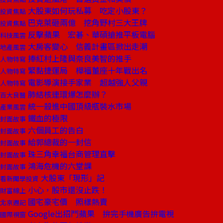
大股東如何玩私募 吃定小股東？
投資焦點
巴克萊砸兩億 挖角野村三大王牌
投資焦點
反擊蘋果 宏碁、華碩搶推平板電腦
科技風雲
大房客變心 信義計畫區掀出走潮
地產風雲
捧紅村上隆與奈良美智的推手
人物特寫
緊黏捷運局 樺福董座十年戰出名
人物特寫
電影導演接手家業 超越強人父親
人物特寫
肺結核連環爆怎麼辦？
百大良醫
統一殺進中國頂級瓶裝水市場
產業風雲
鐵血的極限
封面故事
六個員工的告白
封面故事
給郭總裁的一封信
封面故事
珠三角幸福台商管理直擊
封面故事
鴻海危機的六堂課
封面故事
大股東「現形」記
看新聞學投資
小心，股市還沒止跌！
財富線上
國宅豪宅價 照樣熱賣
北京週記
Google出招鬥蘋果 拚完手機廣告拚電視
國際視窗