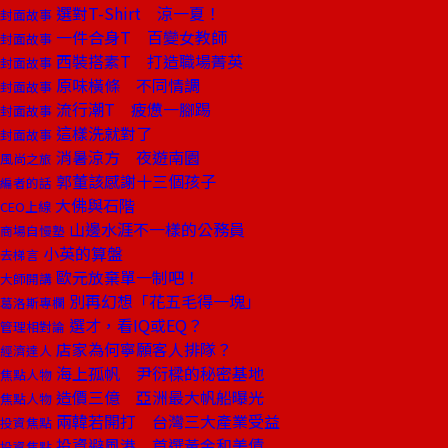
選對T-Shirt 涼一夏！
封面故事
一件合身T 百變女教師
封面故事
西裝搭素T 打造職場菁英
封面故事
原味橫條 不同情調
封面故事
流行潮T 疲憊一腳踢
封面故事
這樣洗就對了
封面故事
消暑涼方 夜遊南園
風尚之旅
郭董該感謝十三個孩子
編者的話
大佛與石階
CEO上線
山邊水涯不一樣的公務員
商場自慢塾
小英的算盤
去梯言
歐元放棄單一制吧！
大師開講
別再幻想「花五毛得一塊」
葛洛斯專欄
選才，看IQ或EQ？
管理相對論
店家為何寧願客人排隊？
經濟達人
海上孤帆 尹衍樑的秘密基地
焦點人物
造價三億 亞洲最大帆船曝光
焦點人物
兩韓若開打 台灣三大產業受益
投資焦點
投資避風港 首選黃金和美債
投資焦點