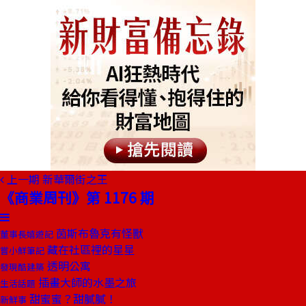
上一期
新華爾街之王
《商業周刊》第 1176 期
茵斯布魯克有怪獸
董事長嬉遊記
藏在社區裡的星星
嘗小鮮筆記
透明公寓
發現酷建築
插畫大師的水墨之旅
生活話題
甜蜜蜜？甜膩膩！
新鮮事