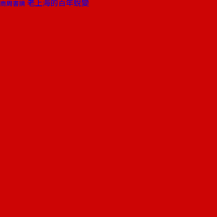
老上海的百年蛻變
商周書摘