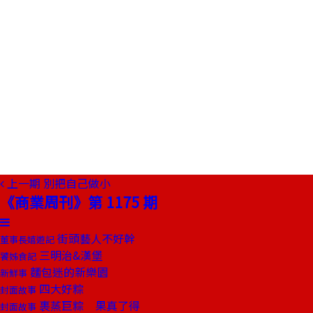
上一期
別把自己做小
《商業周刊》第 1175 期
街頭藝人不好幹
董事長嬉遊記
三明治&漢堡
饕姊食記
麵包迷的新樂園
新鮮事
四大好粽
封面故事
裹蒸巨粽 果真了得
封面故事