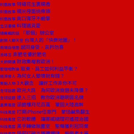
特級花生裹糯香
封面故事
糯米裡面挑骨頭
封面故事
爽口彈牙不鹼單
封面故事
料理遇見愛
生活書摘
「那個」辦公室
總編輯的話
台灣人的「快樂地圖」！
創辦人聊天室
感同身受，哀矜勿喜
商場自慢塾
非肥皂優於肥皂
去梯言
財政集權救歐洲！
大師開講
股東、員工如何利益平衡？
管理相對論
為何女人變壞就有錢？
經濟達人
3大觀念 讓好工作非你不可
焦點人物
歐元大跌 為何歐洲旅遊未降價？
全球話題
達人三招 教你歐洲聰明買名牌
全球話題
涵碧樓月花百萬 鞏固大陸高幹
產業風雲
打開iPhone任意門 蒙恬鹹魚翻生
科技風雲
它的軟體 讓挪威總理可遙控治國
科技風雲
黑手轉做無塵室 聖暉獲利冠同業
科技風雲
頎邦打破半導體鐵律 扳倒老大哥
科技風雲