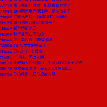
馬市長的好管家 能鎮住金管會？
人物特寫
台中兩大世界級建案 都被他拿下
人物特寫
打敗林志玲 越醜越紅的行銷術
大陸焦點
如何像郭台銘60歲得子？
百大良醫
新華爾街之王
封面故事
聯準會現在聽他的！
封面故事
下半年投資 關鍵10問
封面故事
陳主委的藥單！
看新聞學投資
買REITs，卡妥當！
財富線上
「掃除」天上人間
北京週記
北韓顧人怨找靠山 中國只給情義不給錢
國際視窗
搶救墨灣漏油 美五大A咖專家獻計
國際視窗
你的健康 跟你想的有關
商周書摘