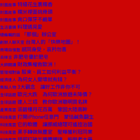
特級花生裹糯香
封面故事
糯米裡面挑骨頭
封面故事
爽口彈牙不鹼單
封面故事
料理遇見愛
生活書摘
「那個」辦公室
總編輯的話
台灣人的「快樂地圖」！
創辦人聊天室
感同身受，哀矜勿喜
商場自慢塾
非肥皂優於肥皂
去梯言
財政集權救歐洲！
大師開講
股東、員工如何利益平衡？
管理相對論
為何女人變壞就有錢？
經濟達人
3大觀念 讓好工作非你不可
焦點人物
歐元大跌 為何歐洲旅遊未降價？
全球話題
達人三招 教你歐洲聰明買名牌
全球話題
涵碧樓月花百萬 鞏固大陸高幹
產業風雲
打開iPhone任意門 蒙恬鹹魚翻生
科技風雲
它的軟體 讓挪威總理可遙控治國
科技風雲
黑手轉做無塵室 聖暉獲利冠同業
科技風雲
頎邦打破半導體鐵律 扳倒老大哥
科技風雲