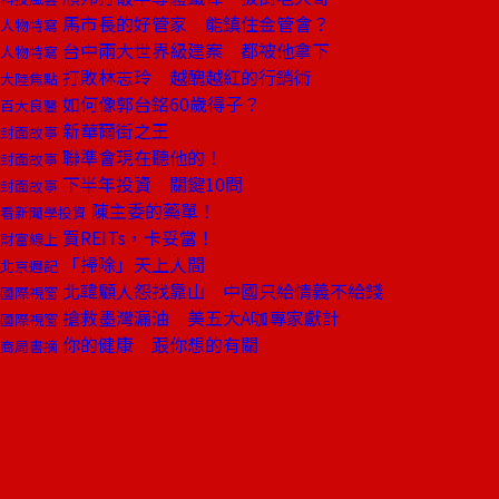
馬市長的好管家 能鎮住金管會？
人物特寫
台中兩大世界級建案 都被他拿下
人物特寫
打敗林志玲 越醜越紅的行銷術
大陸焦點
如何像郭台銘60歲得子？
百大良醫
新華爾街之王
封面故事
聯準會現在聽他的！
封面故事
下半年投資 關鍵10問
封面故事
陳主委的藥單！
看新聞學投資
買REITs，卡妥當！
財富線上
「掃除」天上人間
北京週記
北韓顧人怨找靠山 中國只給情義不給錢
國際視窗
搶救墨灣漏油 美五大A咖專家獻計
國際視窗
你的健康 跟你想的有關
商周書摘