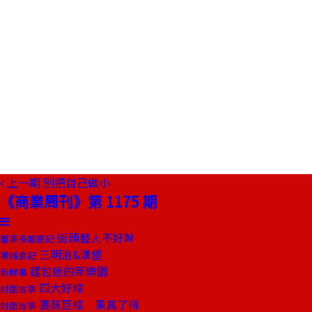
上一期
別把自己做小
《商業周刊》第 1175 期
街頭藝人不好幹
董事長嬉遊記
三明治&漢堡
饕姊食記
麵包迷的新樂園
新鮮事
四大好粽
封面故事
裹蒸巨粽 果真了得
封面故事