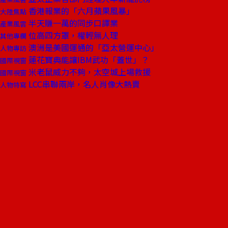
香港報業的「六月蘋果風暴」
大陸焦點
半天賺一萬的同步口譯業
產業風雲
位高四方罩，權輕無人理
其他專欄
澳洲是美國運通的「亞太營運中心」
人物專訪
蓮花寶典能讓IBM武功「蓋世」？
國際視窗
米老鼠威力不夠，太空城上場救援
國際視窗
LCC串聯兩岸，名人肖像大熱賣
人物特寫