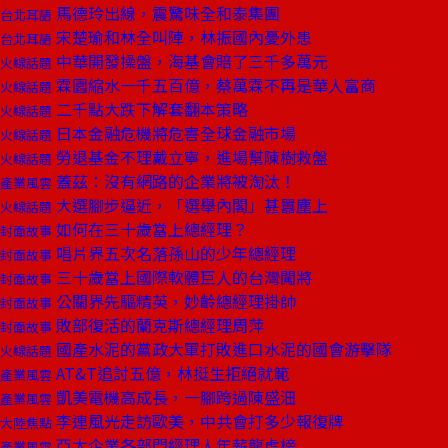
馬德玲出線，震驚味全和泰集團
台北耳語
宋楚瑜和林全叫陣，林振國內憂外患
台北耳語
中華開發操盤，海基會賠了三千多萬元
火線話題
霖園縮水一千五百億，蔡萬霖不再是華人富商
火線話題
二千點大跌下解套翻本策略
火線話題
日本金融危機將危害全球金融市場
火線話題
勞退基金不理戴立寧，進場幫陳樹救盤
火線話題
蓋茲：沒有網路的企業將被淘汰！
產業風雲
大選腳步逼近，「選舉內閣」甚囂塵上
火線話題
如何在三十歲當上總經理？
封面故事
唱片界五次名落孫山的少年總經理
封面故事
三十歲當上國際軟體巨人的台灣闖將
封面故事
公關界先驅精英，妙齡總經理掛帥
封面故事
敗部復活的蘭克斯總經理周萍
封面故事
國產水泥的黨政大軍打敗進口水泥的國會游擊隊
火線話題
AT&T追討五億，林挺生拒絕就範
產業風雲
凱美電機高成長，一腳跨過陳盛沺
產業風雲
李連風光走訪歐美，中共會打多少報復牌
大陸焦點
亞太企業各部門經理人年薪龍虎榜
產業風雲