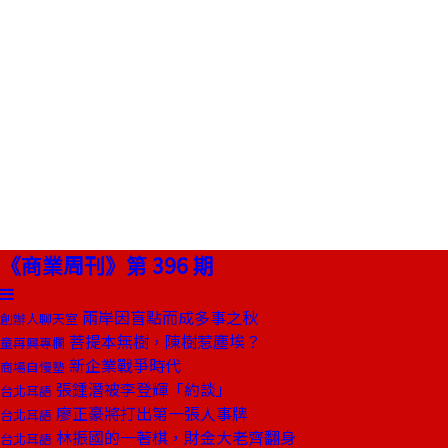
《商業周刊》第 396 期
兩岸因盲點而成多事之秋
創辦人聊天室
菩提本無樹，陳樹惹塵埃？
童再興專欄
新企業戰爭時代
商場自慢塾
張鍾潛被李登輝「約談」
台北耳語
廖正豪將打出第一張人事牌
台北耳語
林振國的一著棋，財金大老齊翻身
台北耳語