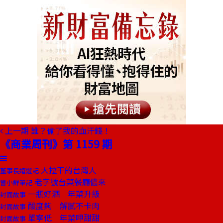
上一期
誰？偷了我的血汗錢！
《商業周刊》第 1159 期
大拉干的台灣人
董事長嬉遊記
老字號台菜餐廳儂來
嘗小鮮筆記
一瓶好酒 年菜升級
封面故事
酸度夠 解膩不卡肉
封面故事
單寧低 年菜呷甜甜
封面故事