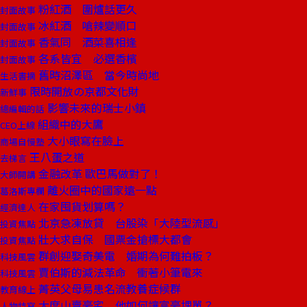
粉紅酒 圍爐話更久
封面故事
冰紅酒 嗆辣變順口
封面故事
香氣同 酒菜喜相逢
封面故事
各系皆宜 必選香檳
封面故事
舊時沼澤區 當今時尚地
生活書摘
限時開放の京都文化財
新鮮事
影響未來的瑞士小鎮
總編輯的話
組織中的大鷹
CEO上線
大小眼寫在臉上
商場自慢塾
王八蛋之道
去梯言
金融改革 歐巴馬做對了！
大師開講
離火圈中的國家遠一點
葛洛斯專欄
在家囤貨划算嗎？
經濟達人
北京急凍放貸 台股染「大陸型流感」
投資焦點
壯大求自保 國票金搶標大都會
投資焦點
群創迎娶奇美電 婚期為何難拍板？
科技風雲
賈伯斯的減法革命 衝著小筆電來
科技風雲
菁英父母易患名流教養症候群
教育線上
大度山賣豪宅 他如何讓富豪埋單？
人物特寫