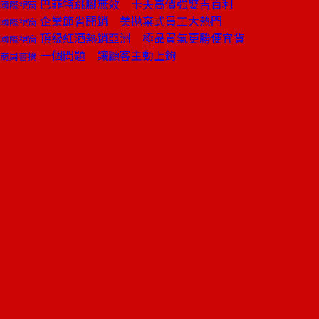
巴菲特跳腳無效 卡夫高價強娶吉百利
國際視窗
企業節省開銷 美拋棄式員工大熱門
國際視窗
頂級紅酒熱銷亞洲 極品買氣更勝便宜貨
國際視窗
一個問題 讓顧客主動上鉤
商周書摘