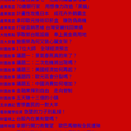
70歲銀行家 用想像力改造「黑貓」
產業風雲
計畫性攻進日本 成花卉外銷霸主
產業風雲
拿印歐元技術印菸盒 賺防偽商機
產業風雲
打破直銷思維 台灣安麗找回業績
產業風雲
爭取郭台銘設廠 奉上黃金商用地
大陸焦點
施振榮為何又裝心臟支架？
百大良醫
17位大師 全球經濟預言
封面故事
議題一：景氣春燕真的來了？
封面故事
議題二：二次危機將出現嗎？
封面故事
議題三：美國經濟如何再起？
封面故事
議題四：歐元區會分裂嗎？
封面故事
議題五：中國消費如何增加？
封面故事
金融業揮別自由 走向管制
封面故事
五天賺十三億的小鎮
封面故事
害慘農民的一對大羊
北京週記
急墜的刀子別亂接！
看新聞學投資
台股內在美有變嗎？
財富線上
拿銀行開刀救聲望 歐巴馬徵稅全民遭殃
國際視窗