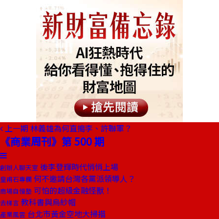
上一期
林義雄為何直搗李、許聯軍？
《商業周刊》第 500 期
後李登輝時代悄悄上場
創辦人聊天室
何不邀請台灣各黨派領導人？
皇甫石專欄
可怕的超級金融怪獸！
商場自慢塾
教科書與烏紗帽
去梯言
台北市黃金空地大掃描
產業風雲