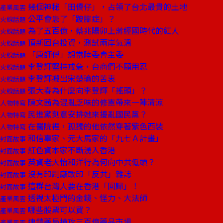
幾個神秘「田僑仔」，占領了台北最貴的土地
產業風雲
公平會患了「跛腳症」？
火線話題
為了五百億，蔡兆陽卯上蔣經國時代的紅人
火線話題
頂新回台投資，測試兩岸氣溫
火線話題
「康師傅」想當陸委會主委
火線話題
李登輝堅持戒急，台商們不願用忍
火線話題
李登輝搬出宋楚瑜的苦衷
火線話題
張大春為什麼向李登輝「搖頭」？
火線話題
陳文茜為混亂乏味的修憲帶來一陣清涼
人物特寫
民進黨刻意安排她來擾亂國民黨？
人物特寫
在醫院裡，孤獨的他依然穿著紫色西裝
人物特寫
和信辜家、元大馬家的「九七Ａ計畫」
封面故事
紅色資本家不斷湧入香港
封面故事
英資老大怡和洋行為何向中共低頭？
封面故事
沒有印刷廠敢印「反共」雜誌
封面故事
這群台灣人要在香港「回歸」！
封面故事
透視太極門的金錢、怪力、大法師
產業風雲
哪些股票可以買？
產業風雲
連鎖藥局搶攻三百億藥品市場
產業風雲