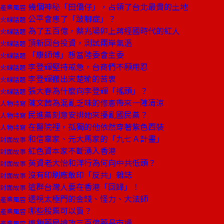
幾個神秘「田僑仔」，占領了台北最貴的土地
產業風雲
公平會患了「跛腳症」？
火線話題
為了五百億，蔡兆陽卯上蔣經國時代的紅人
火線話題
頂新回台投資，測試兩岸氣溫
火線話題
「康師傅」想當陸委會主委
火線話題
李登輝堅持戒急，台商們不願用忍
火線話題
李登輝搬出宋楚瑜的苦衷
火線話題
張大春為什麼向李登輝「搖頭」？
火線話題
陳文茜為混亂乏味的修憲帶來一陣清涼
人物特寫
民進黨刻意安排她來擾亂國民黨？
人物特寫
在醫院裡，孤獨的他依然穿著紫色西裝
人物特寫
和信辜家、元大馬家的「九七Ａ計畫」
封面故事
紅色資本家不斷湧入香港
封面故事
英資老大怡和洋行為何向中共低頭？
封面故事
沒有印刷廠敢印「反共」雜誌
封面故事
這群台灣人要在香港「回歸」！
封面故事
透視太極門的金錢、怪力、大法師
產業風雲
哪些股票可以買？
產業風雲
連鎖藥局搶攻三百億藥品市場
產業風雲