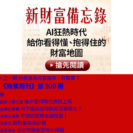
上一期
林義雄為何直搗李、許聯軍？
《商業周刊》第 500 期
後李登輝時代悄悄上場
創辦人聊天室
何不邀請台灣各黨派領導人？
皇甫石專欄
可怕的超級金融怪獸！
商場自慢塾
教科書與烏紗帽
去梯言
台北市黃金空地大掃描
產業風雲