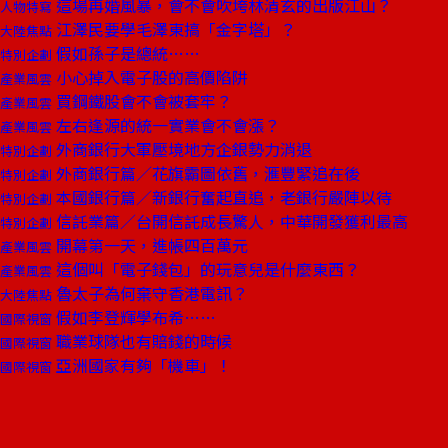
這場再婚風暴，會不會吹垮林清玄的出版江山？
人物特寫
江澤民要學毛澤東搞「金字塔」？
大陸焦點
假如孫子是總統……
特別企劃
小心掉入電子股的高價陷阱
產業風雲
買鋼鐵股會不會被套牢？
產業風雲
左右逢源的統一實業會不會漲？
產業風雲
外商銀行大軍壓境地方企銀勢力消退
特別企劃
外商銀行篇／花旗霸圖依舊，滙豐緊追在後
特別企劃
本國銀行篇／新銀行奮起直追，老銀行嚴陣以待
特別企劃
信託業篇／台開信託成長驚人，中華開發獲利最高
特別企劃
開幕第一天，進帳四百萬元
產業風雲
這個叫「電子錢包」的玩意兒是什麼東西？
產業風雲
魯太子為何棄守香港電訊？
大陸焦點
假如李登輝學布希……
國際視窗
職業球隊也有賠錢的時候
國際視窗
亞洲國家有夠「機車」！
國際視窗