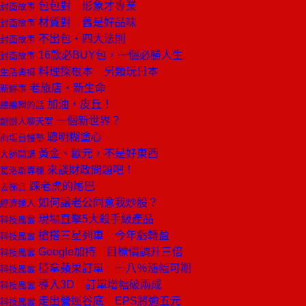
包包對 形象才專業
封面故事
材質對 舊是好品味
封面故事
不出包‧四大法則
封面故事
16款必BUY包，一個必勝人生
封面故事
料理探根本 另類玩日本
生活書摘
老旅店‧新生命
新鮮事
加油，皮丘！
總編輯的話
一個新世界？
創辦人聊天室
聰明糊塗心
商場自慢塾
黃金、歐元，不是好東西
大師開講
來談財政問題吧！
葛洛斯專欄
踩老虎的尾巴
去梯言
如何讓老公同意我炒股？
經濟達人
現場直擊5大殺手級產品
科技風雲
搶搭三星列車 今年虧轉盈
科技風雲
Google加持 目標價調升三倍
科技風雲
穩拿蘋果訂單 一八％漲幅可期
科技風雲
導入3D 訂單增幅破兩成
科技風雲
走出營運谷底 EPS將逾五元
科技風雲