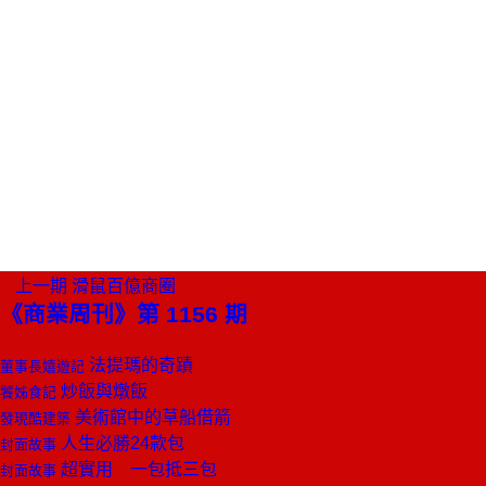
上一期
滑鼠百億商圈
《商業周刊》第 1156 期
法提瑪的奇蹟
董事長嬉遊記
炒飯與燉飯
饕姊食記
美術館中的草船借箭
發現酷建築
人生必勝24款包
封面故事
超實用 一包抵三包
封面故事