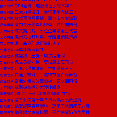
QDII登場 能敲出台股紅不讓？
投資焦點
三大力量推升 台幣兩年內破三十
投資焦點
放款百億零呆帳 蘆洲市農會辦到
投資焦點
廈門長庚差異化經營 看診增四倍
產業風雲
陳文茜拍片 七位企業家金主代言
人物特寫
溫州幫杜拜炒房 慘賠百億啟示錄
大陸焦點
洪一峰為何感冒變肺炎？
百大良醫
兩岸新飯碗報到
封面故事
搞懂狼、土狗、鷹三種老闆
封面故事
保險員變老總 要辯贏上萬同事
封面故事
行事求穩忌做紅 空姐變發言人
封面故事
快速打擊對手 贏得市值百億舞台
封面故事
當老外老闆的雙橋樑 薪水翻兩倍
封面故事
紅到被禁播的大陸連續劇
北京週記
二○一○年投資關鍵字姓G
看新聞學投資
第三個失落十年？日本換財長救通縮
國際視窗
歐盟調降香蕉關稅 恐肥了美商瘦了非洲
國際視窗
職業婦女專業抬頭 平均薪資仍落後男性
國際視窗