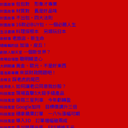
包包對 形象才專業
封面故事
材質對 舊是好品味
封面故事
不出包‧四大法則
封面故事
16款必BUY包，一個必勝人生
封面故事
料理探根本 另類玩日本
生活書摘
老旅店‧新生命
新鮮事
加油，皮丘！
總編輯的話
一個新世界？
創辦人聊天室
聰明糊塗心
商場自慢塾
黃金、歐元，不是好東西
大師開講
來談財政問題吧！
葛洛斯專欄
踩老虎的尾巴
去梯言
如何讓老公同意我炒股？
經濟達人
現場直擊5大殺手級產品
科技風雲
搶搭三星列車 今年虧轉盈
科技風雲
Google加持 目標價調升三倍
科技風雲
穩拿蘋果訂單 一八％漲幅可期
科技風雲
導入3D 訂單增幅破兩成
科技風雲
走出營運谷底 EPS將逾五元
科技風雲