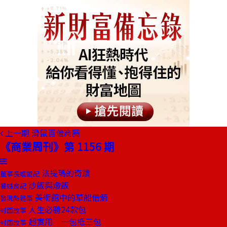
上一期
滑鼠百億商圈
《商業周刊》第 1156 期
法提瑪的奇蹟
董事長嬉遊記
炒飯與燉飯
饕姊食記
美術館中的草船借箭
發現酷建築
人生必勝24款包
封面故事
超實用 一包抵三包
封面故事