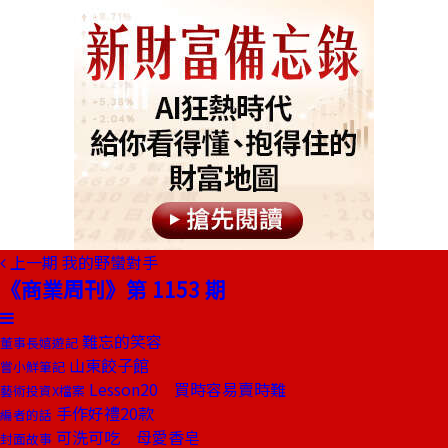
上一期
我的野蠻對手
《商業周刊》第 1153 期
難忘的笑容
董事長嬉遊記
山東餃子館
嘗小鮮筆記
Lesson20 買時容易賣時難
藝術投資X檔案
手作好禮20款
編者的話
可洗可吃 母愛香皂
封面故事