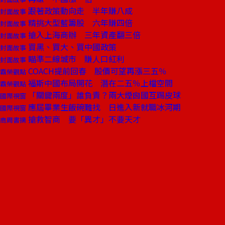
跟著政策動向走 半年賺八成
封面故事
精挑大型藍籌股 六年賺四倍
封面故事
搶入上海商辦 三年資產翻三倍
封面故事
買黑、買大、買中國政策
封面故事
瞄準二線城市 賺人口紅利
封面故事
COACH提前回春 股價可望再漲三五％
霸榮觀點
福斯中國布局開花 潛在二五％上檔空間
霸榮觀點
「關鍵兩度」誰負責？兩大煙囪國互踢皮球
國際視窗
應屆畢業生飯碗難找 日進入新就職冰河期
國際視窗
搶救智商 要「異才」不要天才
商周書摘