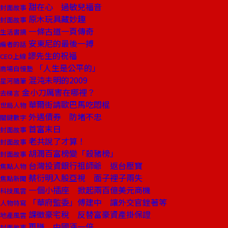
甜在心 過敏兒福音
封面故事
原木玩具藏妙趣
封面故事
一條古道一頁傳奇
生活書摘
安東尼的最後一搏
編者的話
謬先生的祝福
CEO上線
「人生是公平的」
商場自慢塾
混沌未明的2009
星河隨筆
金小刀厲害在哪裡？
去梯言
華爾街請歐巴馬吃悶棍
世局人物
外遇債券 防堵不忠
關鍵數字
首富末日
封面故事
老共說了才算！
封面故事
胡潤百富榜變「殺豬榜」
封面故事
台灣投資銀行祖師爺 返台壓寶
焦點人物
蔡衍明入股亞視 面子裡子兩失
焦點新聞
一個小插座 掀起兩百億美元商機
科技風雲
「華府監委」傅建中 讓外交官銼著等
人物特寫
課徵豪宅稅 反替富豪資產掛保證
地產風雲
再賺 中國漲一倍
封面故事