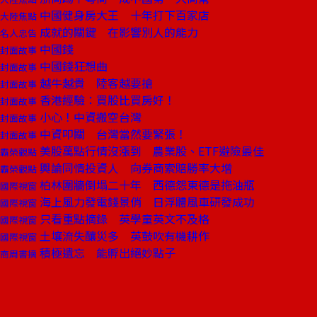
中國健身房大王 十年打下百家店
大陸焦點
成就的關鍵 在影響別人的能力
名人忠告
中國錢
封面故事
中國錢狂想曲
封面故事
越牛越貴 陸客越要搶
封面故事
香港經驗：買股比買房好！
封面故事
小心！中資搬空台灣
封面故事
中資叩關 台灣當然要緊張！
封面故事
美股萬點行情沒漲到 農業股、ETF避險最佳
霸榮觀點
輿論同情投資人 向券商索賠勝率大增
霸榮觀點
柏林圍牆倒塌二十年 西德怨東德是拖油瓶
國際視窗
海上風力發電錢景俏 日浮體風車研發成功
國際視窗
只看重點摘錄 英學童英文不及格
國際視窗
土壤流失釀災多 英鼓吹有機耕作
國際視窗
積極遺忘 能孵出絕妙點子
商周書摘