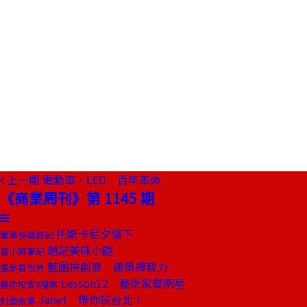
上一期
電動車、LED 百年革命
《商業周刊》第 1145 期
托斯卡尼夕陽下
董事長嬉遊記
趙記美味小館
嘗小鮮筆記
藍圖拚創意 建築搏毅力
重新看世界
Lesson12 藝術家變明星
藝術投資X檔案
Janet 帶你玩台北！
封面故事