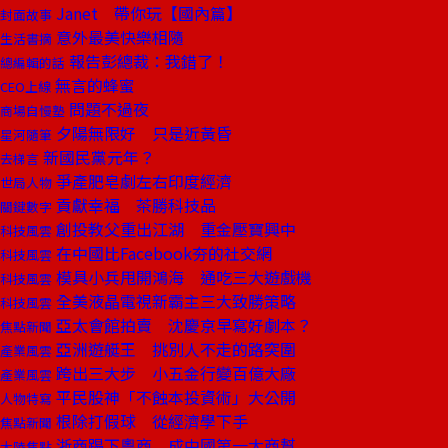
Janet 帶你玩【國內篇】
封面故事
意外最美快樂相隨
生活書摘
報告彭總裁：我錯了！
總編輯的話
無言的蜂蜜
CEO上線
問題不過夜
商場自慢塾
夕陽無限好 只是近黃昏
星河隨筆
新國民黨元年？
去梯言
爭產肥皂劇左右印度經濟
世局人物
貢獻幸福 茶勝科技品
關鍵數字
創投教父重出江湖 重金壓寶興中
科技風雲
在中國比Facebook夯的社交網
科技風雲
模具小兵甩開鴻海 通吃三大遊戲機
科技風雲
全美液晶電視新霸主三大致勝策略
科技風雲
亞太會館拍賣 沈慶京早寫好劇本？
焦點新聞
亞洲遊艇王 挑別人不走的路突圍
產業風雲
跨出三大步 小五金行變百億大廠
產業風雲
平民股神「不蝕本投資術」大公開
人物特寫
根除打假球 從經濟學下手
焦點新聞
浙商踢下粵商 成中國第一大商幫
大陸焦點