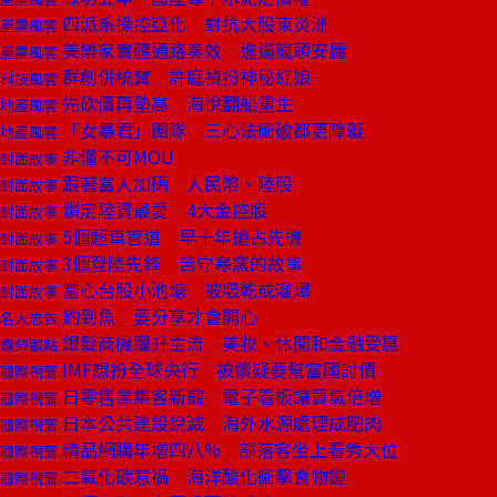
四派系操控亞化 對抗大股東炎洲
產業風雲
美樂家實體通路奏效 進逼龍頭安麗
產業風雲
群創併統寶 許庭禎扮神秘紅娘
科技風雲
先砍價再墊高 海悅翻船重生
地產風雲
「女暴君」團隊 三心法衝破都更障礙
地產風雲
非懂不可MOU
封面故事
跟著富人加碼 人民幣、陸股
封面故事
鎖定陸資最愛 4大金控股
封面故事
5個超車管道 早十年搶占先機
封面故事
3個登陸先鋒 苦守寒窯的故事
封面故事
當心台股小池塘 被吸乾或灌爆
封面故事
釣到魚 要分享才會開心
名人忠告
銀髮商機躍升主流 美妝、休閒和金融受惠
霸榮觀點
IMF想扮全球央行 被懷疑要幫富國討債
國際視窗
日零售業集客新寵 電子看板讓買氣倍增
國際視窗
日本公共建設銳減 海外水源處理成肥肉
國際視窗
精品網購年增四八% 部落客坐上看秀大位
國際視窗
二氧化碳惹禍 海洋酸化衝擊食物鏈
國際視窗