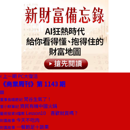
上一期
PC大復活
《商業周刊》第 1143 期
梵谷生氣了！
董事長嬉遊記
齊民有機中國火鍋
嘗小鮮筆記
Lesson10 喜歡就買嗎？
藝術投資X檔案
今天不吃肉
封面故事
一餐飽足十蔬果
封面故事