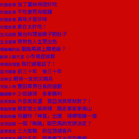
加了薑絲保證好吃
封面故事
不吃會死烏龍麵
封面故事
真味才是珍味
封面故事
素在太好吃！
封面故事
屋台料理省銀子飽肚子
生活話題
穿對色人生更出色
生活書摘
胭脂馬遇上關老爺？
總編輯的話
小市場症候群
創辦人聊天室
我打過電話了！
商場自慢塾
前三十年 後三十年
星河隨筆
期待一支抗災精兵
去梯言
豐田章男社長的道歉
世局人物
少投速球 多拿勝利
關鍵數字
升息氣氛濃 買亞洲貨幣就對了！
投資焦點
蔡家策士吳榮輝 踢走辜家拿南山
焦點新聞
何麗玲「神算」出價 得標現賺一億
焦點新聞
一個「賄賂」歐巴馬的荒謬決定？
全球話題
三大策略 抓住頂級客戶
產業風雲
練功五年 國產奪下水泥定價權
產業風雲