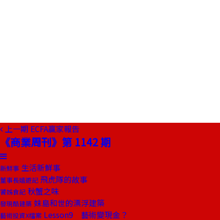
上一期
ECFA贏家報告
《商業周刊》第 1142 期
生活新鮮事
新鮮事
飛虎隊的故事
董事長嬉遊記
秋蟹之味
饕姊食記
妹島和世的漂浮建築
發現酷建築
Lesson9 藝術變現金？
藝術投資X檔案