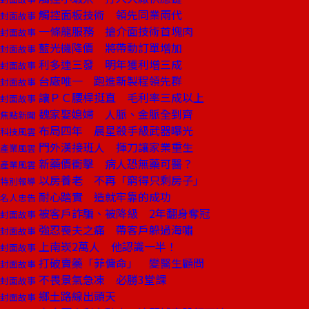
觸控面板技術 領先同業兩代
封面故事
一條龍服務 搶介面技術首塊肉
封面故事
藍光機降價 將帶動訂單增加
封面故事
利多連三發 明年獲利增三成
封面故事
台廠唯一 跑進新製程領先群
封面故事
讓ＰＣ腰桿挺直 毛利率三成以上
封面故事
魏家娶媳婦 人脈、金脈全到齊
焦點新聞
布局四年 晨星殺手級武器曝光
科技風雲
門外漢接班人 揮刀讓家業重生
產業風雲
新藥價衝擊 病人恐無藥可醫？
產業風雲
以房養老 不再「窮得只剩房子」
特別報導
耐心踏實 造就牢靠的成功
名人忠告
被客戶詐騙、被降級 2年翻身奪冠
封面故事
強忍喪夫之痛 帶客戶躲過海嘯
封面故事
上南崁2萬人 他認識一半！
封面故事
打破賣藥「菲傭命」 變醫生顧問
封面故事
不畏景氣急凍 必勝3堂課
封面故事
鄉土路線出頭天
封面故事