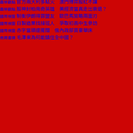
官方兩大利多點火 澳門博弈股紅不讓
霸榮觀點
股神封柏南奇英雄 美經濟當真走出衰退？
霸榮觀點
制衡伊朗得罪盟友 歐巴馬策略兩面刃
國際視窗
日製造業找接班人 爭取初高中生參訪
國際視窗
赤字當頭還擺闊 俄內政部買豪華床
國際視窗
毛澤東為何能鎮住全中國？
商周書摘