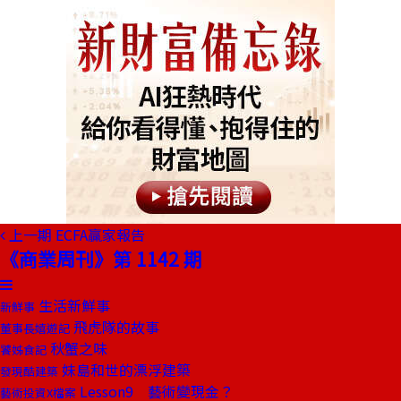
上一期
ECFA贏家報告
《商業周刊》第 1142 期
生活新鮮事
新鮮事
飛虎隊的故事
董事長嬉遊記
秋蟹之味
饕姊食記
妹島和世的漂浮建築
發現酷建築
Lesson9 藝術變現金？
藝術投資X檔案