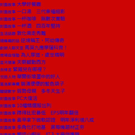
大學好餐廳
封面故事
一口湯 三代幸福縮影
封面故事
一杯咖啡 無數次實驗
封面故事
一杯酒 四百年堅持
封面故事
敦化南走秀難
生活話題
逆境稱王，阿幼傳奇
總編輯的話
馬英九應學薩科齊！
創辦人聊天室
為人厚道，處世精明
商場自慢塾
天朝撼動西方
星河隨筆
緊箍兒在哪裡？
去梯言
華爾街壞蛋中的好人
世局人物
裝滿便便的藍色袋子
葛洛斯專欄
弱勢母親 多冬天生子
關鍵數字
PC大復活
封面故事
10檔精選股出列
封面故事
蹲得比宏碁低 EPS明年翻倍
封面故事
最早拿下微軟認證 明年淨利增八成
封面故事
多角化打地基 黑莓機題材正夯
封面故事
觸控小蝦米 打入大廠供應鏈
封面故事