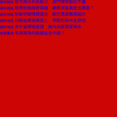
官方兩大利多點火 澳門博弈股紅不讓
霸榮觀點
股神封柏南奇英雄 美經濟當真走出衰退？
霸榮觀點
制衡伊朗得罪盟友 歐巴馬策略兩面刃
國際視窗
日製造業找接班人 爭取初高中生參訪
國際視窗
赤字當頭還擺闊 俄內政部買豪華床
國際視窗
毛澤東為何能鎮住全中國？
商周書摘