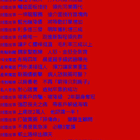
觸控面板技術 領先同業兩代
封面故事
一條龍服務 搶介面技術首塊肉
封面故事
藍光機降價 將帶動訂單增加
封面故事
利多連三發 明年獲利增三成
封面故事
台廠唯一 跑進新製程領先群
封面故事
讓ＰＣ腰桿挺直 毛利率三成以上
封面故事
魏家娶媳婦 人脈、金脈全到齊
焦點新聞
布局四年 晨星殺手級武器曝光
科技風雲
門外漢接班人 揮刀讓家業重生
產業風雲
新藥價衝擊 病人恐無藥可醫？
產業風雲
以房養老 不再「窮得只剩房子」
特別報導
耐心踏實 造就牢靠的成功
名人忠告
被客戶詐騙、被降級 2年翻身奪冠
封面故事
強忍喪夫之痛 帶客戶躲過海嘯
封面故事
上南崁2萬人 他認識一半！
封面故事
打破賣藥「菲傭命」 變醫生顧問
封面故事
不畏景氣急凍 必勝3堂課
封面故事
鄉土路線出頭天
封面故事