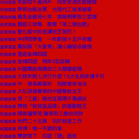
年創四千萬用戶 扮家家酒也能賺錢
科技風雲
學郭台銘治軍 大陸代工徒弟搶單
科技風雲
痛失金雞母七年 章啟明學到三堂課
焦點新聞
選股三攻略 壓寶「第二個台肥」
投資焦點
塑化股中的低調地王現形！
投資焦點
中研院學者 一年虧掉十五戶帝寶
投資焦點
鳳梨酥「大憲章」讓小鋪營收破億
產業風雲
重返金磚四國
封面故事
金磚四國 明年V型反轉
封面故事
中國再創奇蹟的三大關鍵密碼
封面故事
大陸年輕人流行什麼？6大名詞非懂不可
封面故事
中、港長期看好 短期會有泡沫
封面故事
大玩頂級奢華的中國餐飲女王
封面故事
用「三贏」模式征服兩千萬網友
封面故事
標榜「我就是品牌」的運動鞋王
封面故事
開高檔學苑 賺零到三歲幼兒財
封面故事
他們二十五歲 玩好就是工作
封面故事
拚搏，唯一不變的事
封面故事
雙管齊下 印度「硬」起來
封面故事