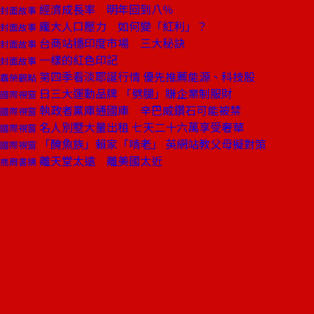
經濟成長率 明年回到八％
封面故事
龐大人口壓力 如何變「紅利」？
封面故事
台商站穩印度市場 三大秘訣
封面故事
一樣的紅色印記
封面故事
第四季看淡耶誕行情 優先推薦能源、科技股
霸榮觀點
日三大運動品牌 「劈腿」賺企業制服財
國際視窗
執政者黨庫通國庫 辛巴威鑽石可能被禁
國際視窗
名人別墅大量出租 七天二十六萬享受奢華
國際視窗
「醃魚族」賴家「啃老」 英網站教父母擬對策
國際視窗
離天堂太遠 離美國太近
商周書摘