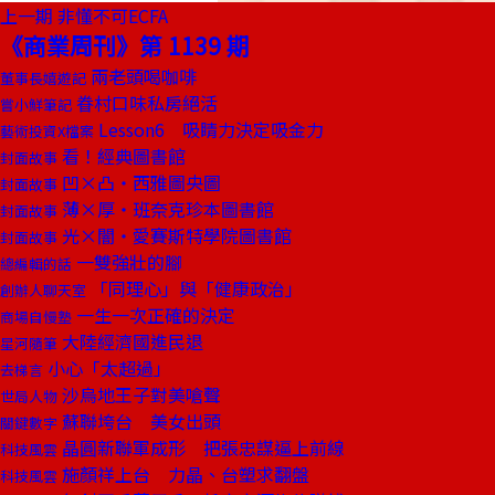
上一期
非懂不可ECFA
《商業周刊》第 1139 期
兩老頭喝咖啡
董事長嬉遊記
眷村口味私房絕活
嘗小鮮筆記
Lesson6 吸睛力決定吸金力
藝術投資X檔案
看！經典圖書館
封面故事
凹×凸‧西雅圖央圖
封面故事
薄×厚‧班奈克珍本圖書館
封面故事
光×闇‧愛賽斯特學院圖書館
封面故事
一雙強壯的腳
總編輯的話
「同理心」與「健康政治」
創辦人聊天室
一生一次正確的決定
商場自慢塾
大陸經濟國進民退
星河隨筆
小心「太超過」
去梯言
沙烏地王子對美嗆聲
世局人物
蘇聯垮台 美女出頭
關鍵數字
晶圓新聯軍成形 把張忠謀逼上前線
科技風雲
施顏祥上台 力晶、台塑求翻盤
科技風雲