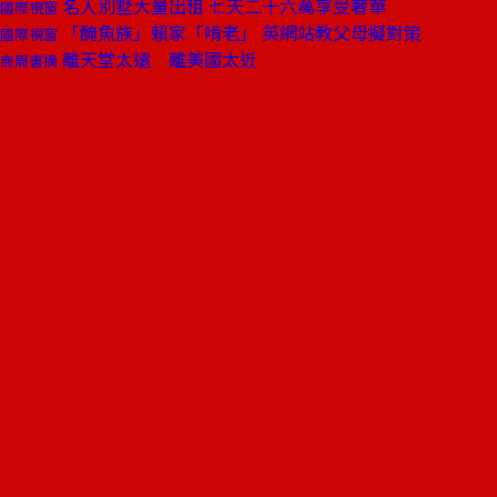
名人別墅大量出租 七天二十六萬享受奢華
國際視窗
「醃魚族」賴家「啃老」 英網站教父母擬對策
國際視窗
離天堂太遠 離美國太近
商周書摘