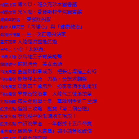
薄×厚‧班奈克珍本圖書館
封面故事
光×闇‧愛賽斯特學院圖書館
封面故事
一雙強壯的腳
總編輯的話
「同理心」與「健康政治」
創辦人聊天室
一生一次正確的決定
商場自慢塾
大陸經濟國進民退
星河隨筆
小心「太超過」
去梯言
沙烏地王子對美嗆聲
世局人物
蘇聯垮台 美女出頭
關鍵數字
晶圓新聯軍成形 把張忠謀逼上前線
科技風雲
施顏祥上台 力晶、台塑求翻盤
科技風雲
年創四千萬用戶 扮家家酒也能賺錢
科技風雲
學郭台銘治軍 大陸代工徒弟搶單
科技風雲
痛失金雞母七年 章啟明學到三堂課
焦點新聞
選股三攻略 壓寶「第二個台肥」
投資焦點
塑化股中的低調地王現形！
投資焦點
中研院學者 一年虧掉十五戶帝寶
投資焦點
鳳梨酥「大憲章」讓小鋪營收破億
產業風雲
重返金磚四國
封面故事