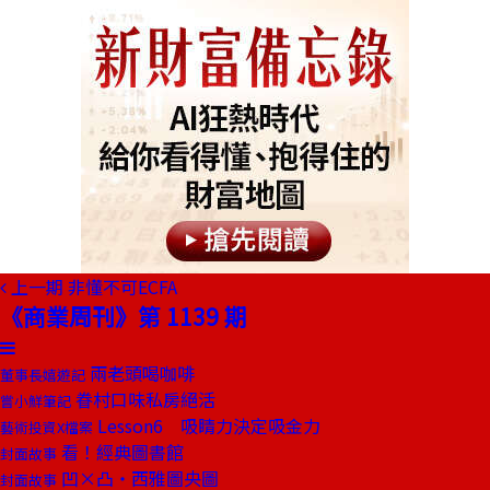
上一期
非懂不可ECFA
《商業周刊》第 1139 期
兩老頭喝咖啡
董事長嬉遊記
眷村口味私房絕活
嘗小鮮筆記
Lesson6 吸睛力決定吸金力
藝術投資X檔案
看！經典圖書館
封面故事
凹×凸‧西雅圖央圖
封面故事