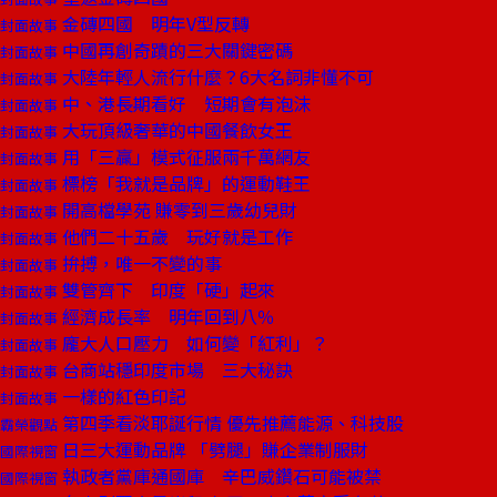
金磚四國 明年V型反轉
封面故事
中國再創奇蹟的三大關鍵密碼
封面故事
大陸年輕人流行什麼？6大名詞非懂不可
封面故事
中、港長期看好 短期會有泡沫
封面故事
大玩頂級奢華的中國餐飲女王
封面故事
用「三贏」模式征服兩千萬網友
封面故事
標榜「我就是品牌」的運動鞋王
封面故事
開高檔學苑 賺零到三歲幼兒財
封面故事
他們二十五歲 玩好就是工作
封面故事
拚搏，唯一不變的事
封面故事
雙管齊下 印度「硬」起來
封面故事
經濟成長率 明年回到八％
封面故事
龐大人口壓力 如何變「紅利」？
封面故事
台商站穩印度市場 三大秘訣
封面故事
一樣的紅色印記
封面故事
第四季看淡耶誕行情 優先推薦能源、科技股
霸榮觀點
日三大運動品牌 「劈腿」賺企業制服財
國際視窗
執政者黨庫通國庫 辛巴威鑽石可能被禁
國際視窗