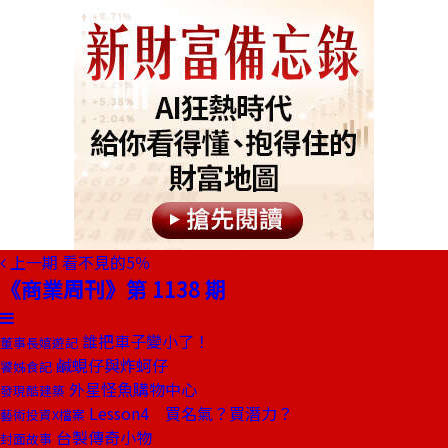
上一期
看不見的5％
《商業周刊》第 1138 期
誰把車子變小了！
董事長嬉遊記
鹹蜆仔與炸蚵仔
饕姊食記
外星怪魚購物中心
發現酷建築
Lesson4 買名氣？買潛力？
藝術投資X檔案
台製傳奇小物
封面故事