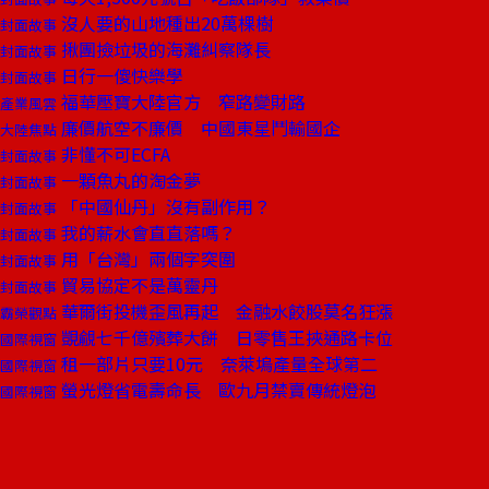
沒人要的山地種出20萬棵樹
封面故事
揪團撿垃圾的海灘糾察隊長
封面故事
日行一傻快樂學
封面故事
福華壓寶大陸官方 窄路變財路
產業風雲
廉價航空不廉價 中國東星鬥輸國企
大陸焦點
非懂不可ECFA
封面故事
一顆魚丸的淘金夢
封面故事
「中國仙丹」沒有副作用？
封面故事
我的薪水會直直落嗎？
封面故事
用「台灣」兩個字突圍
封面故事
貿易協定不是萬靈丹
封面故事
華爾街投機歪風再起 金融水餃股莫名狂漲
霸榮觀點
覬覦七千億殯葬大餅 日零售王挾通路卡位
國際視窗
租一部片只要10元 奈萊塢產量全球第二
國際視窗
螢光燈省電壽命長 歐九月禁賣傳統燈泡
國際視窗