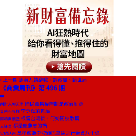
上一期
馬英九談辭職、評政風、論世局
《商業周刊》第 496 期
國民黨集權體制是政治亂源
創辦人聊天室
李登輝的難局
皇甫石專欄
根留台灣後，何妨開枝散葉
商場自慢塾
都是鮑魚惹的禍
去梯言
章孝嚴為李登輝巴拿馬之行籌資八十億
火線話題