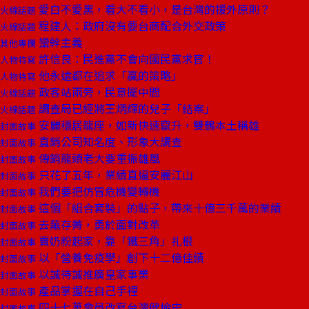
愛白不愛黑，看大不看小，是台灣的援外原則？
火線話題
程建人：政府沒有要台商配合外交政策
火線話題
蠻幹主義
其他專欄
許信良：民進黨不會向國民黨求官！
人物特寫
他永遠都在追求「贏的策略」
人物特寫
政客站兩旁，民意擺中間
火線話題
調查局已經將王炳輝的兒子「結案」
火線話題
安麗穩居龍座，如新快速竄升，雙鶴本土稱雄
封面故事
直銷公司知名度、形象大調查
封面故事
傳銷龍頭老大要重振雄風
封面故事
只花了五年，業績直逼安麗江山
封面故事
我們要把仿冒危機變轉機
封面故事
這個「組合套裝」的點子，帶來十億三千萬的業績
封面故事
去蕪存菁，勇於面對改革
封面故事
賣奶粉起家，靠「鐵三角」扎根
封面故事
以「營養免疫學」創下十二億佳績
封面故事
以誠待誠推廣皇家事業
封面故事
產品掌握在自己手裡
封面故事
四十七萬會員改寫台灣健檢史
封面故事