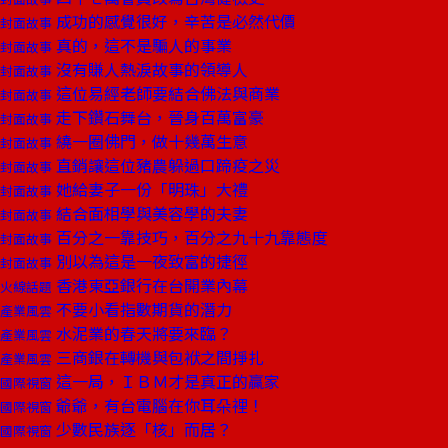
成功的感覺很好，辛苦是必然代價
封面故事
真的，這不是騙人的事業
封面故事
沒有賺人熱淚故事的領導人
封面故事
這位易經老師要結合佛法與商業
封面故事
走下鑽石舞台，晉身百萬富豪
封面故事
繞一圈佛門，做十幾萬生意
封面故事
直銷讓這位豬農躲過口蹄疫之災
封面故事
她給妻子一份「明珠」大禮
封面故事
結合面相學與美容學的夫妻
封面故事
百分之一靠技巧，百分之九十九靠態度
封面故事
別以為這是一夜致富的捷徑
封面故事
香港東亞銀行在台開業內幕
火線話題
不要小看指數期貨的潛力
產業風雲
水泥業的春天將要來臨？
產業風雲
三商銀在轉機與包袱之間掙扎
產業風雲
這一局，ＩＢＭ才是真正的贏家
國際視窗
爺爺，有台電腦在你耳朵裡！
國際視窗
少數民族逐「核」而居？
國際視窗