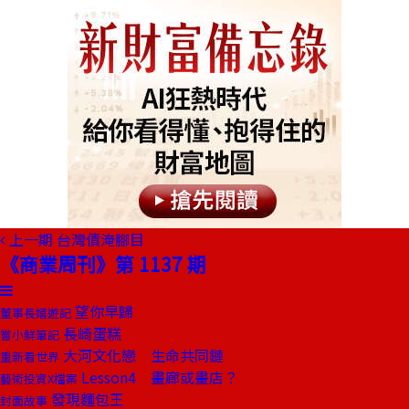
上一期
台灣債淹腳目
《商業周刊》第 1137 期
望你早歸
董事長嬉遊記
長崎蛋糕
嘗小鮮筆記
大河文化戀 生命共同鏈
重新看世界
Lesson4 畫廊或畫店？
藝術投資X檔案
發現麵包王
封面故事