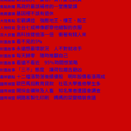
馬政府最該補修的一堂應變課
焦點新聞
基因裡不該有退休
商周書摘
宏觀調控 強壓地王、樓王、股王
大陸焦點
全台七成神像都穿他縫製的衣服
人物特寫
高科技健檢漲一倍 衝著有錢人來
百大良醫
看不見的5%
封面故事
永遠想最壞狀況 人不對就收手
封面故事
每天歸零 隨時推翻自己
封面故事
看遠不看近 95％時間想策略
封面故事
「三不」態度 讓荷包趨吉避凶
封面故事
十二檔漲勢落後績優股 明年股價看漲兩成
霸榮觀點
歐巴馬挺教育貸款 社區大學進修學生多
國際視窗
開採金礦殃及人畜 知名業者遭國會調查
國際視窗
網路客製化印刷 媽媽的菜變精裝食譜
國際視窗