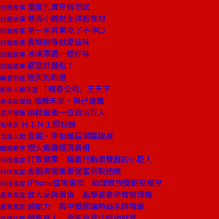
重度扎實牙弱勿試
封面故事
巷弄小麵包全球超食材
封面故事
第一名貝果吃了不停口
封面故事
貴婦排隊就愛這味
封面故事
冰凍兩週一樣好味
封面故事
都是好麵包！
封面故事
迷失的軌道
編者的話
「親善公司」王天下
創辦人聊天室
福雖未至，禍已遠離
商場自慢塾
南韓最後一位政治巨人
星河隨筆
Ｈ１Ｎ１照妖鏡
去梯言
安妮‧李伯維茲瀕臨破產
世局人物
燈火揭露經濟真相
關鍵數字
打敗蘋果 稱霸行動瀏覽器的小巨人
科技風雲
金融海嘯後最強富翁製造機
科技風雲
iPhone當陶笛吹 助理教授變創投寵兒
科技風雲
放大品牌價值 晶華要拿帝寶管理權
產業風雲
超能力 興中塑膠讓時尚名牌埋單
產業風雲
銷售感人 要客戶買什麼他就買
商周話題