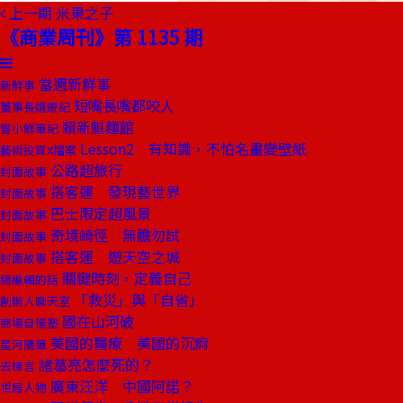
上一期
米果之子
《商業周刊》第 1135 期
當週新鮮事
新鮮事
短嘴長嘴都咬人
董事長嬉遊記
賴新魁麵館
嘗小鮮筆記
Lesson2 有知識，不怕名畫變壁紙
藝術投資X檔案
公路超旅行
封面故事
搭客運 發現藝世界
封面故事
巴士限定超風景
封面故事
奇境崎徑 無膽勿試
封面故事
搭客運 遊天空之城
封面故事
關鍵時刻，定義自己
總編輯的話
「救災」與「自省」
創辦人聊天室
國在山河破
商場自慢塾
美國的醫療 美國的沉痾
星河隨筆
諸葛亮怎麼死的？
去梯言
廣東汪洋 中國阿諾？
世局人物