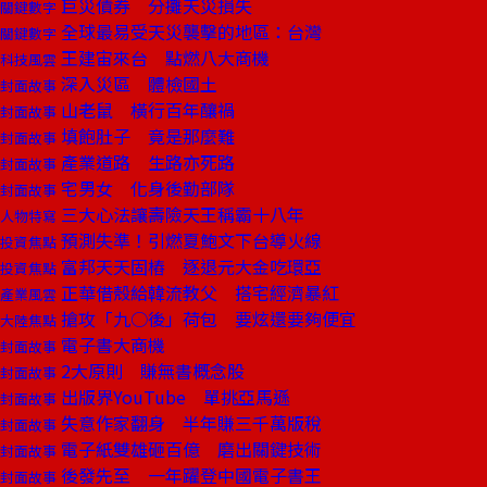
巨災債券 分攤天災損失
關鍵數字
全球最易受天災襲擊的地區：台灣
關鍵數字
王建宙來台 點燃八大商機
科技風雲
深入災區 體檢國土
封面故事
山老鼠 橫行百年釀禍
封面故事
填飽肚子 竟是那麼難
封面故事
產業道路 生路亦死路
封面故事
宅男女 化身後勤部隊
封面故事
三大心法讓壽險天王稱霸十八年
人物特寫
預測失準！引燃夏鮑文下台導火線
投資焦點
富邦天天固樁 逐退元大金吃環亞
投資焦點
正華借殼給韓流教父 搭宅經濟暴紅
產業風雲
搶攻「九○後」荷包 要炫還要夠便宜
大陸焦點
電子書大商機
封面故事
2大原則 賺無書概念股
封面故事
出版界YouTube 單挑亞馬遜
封面故事
失意作家翻身 半年賺三千萬版稅
封面故事
電子紙雙雄砸百億 磨出關鍵技術
封面故事
後發先至 一年躍登中國電子書王
封面故事