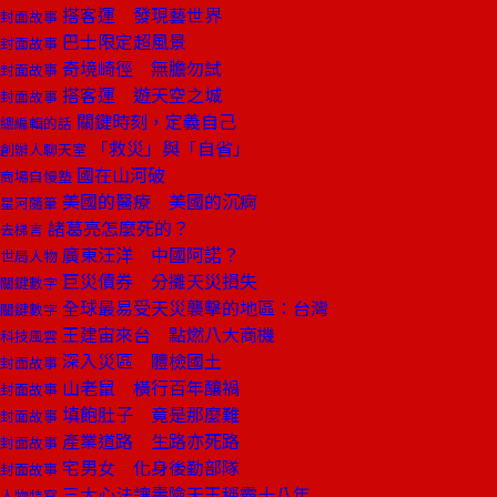
搭客運 發現藝世界
封面故事
巴士限定超風景
封面故事
奇境崎徑 無膽勿試
封面故事
搭客運 遊天空之城
封面故事
關鍵時刻，定義自己
總編輯的話
「救災」與「自省」
創辦人聊天室
國在山河破
商場自慢塾
美國的醫療 美國的沉痾
星河隨筆
諸葛亮怎麼死的？
去梯言
廣東汪洋 中國阿諾？
世局人物
巨災債券 分攤天災損失
關鍵數字
全球最易受天災襲擊的地區：台灣
關鍵數字
王建宙來台 點燃八大商機
科技風雲
深入災區 體檢國土
封面故事
山老鼠 橫行百年釀禍
封面故事
填飽肚子 竟是那麼難
封面故事
產業道路 生路亦死路
封面故事
宅男女 化身後勤部隊
封面故事
三大心法讓壽險天王稱霸十八年
人物特寫