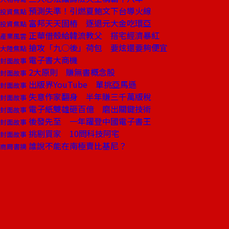
預測失準！引燃夏鮑文下台導火線
投資焦點
富邦天天固樁 逐退元大金吃環亞
投資焦點
正華借殼給韓流教父 搭宅經濟暴紅
產業風雲
搶攻「九○後」荷包 要炫還要夠便宜
大陸焦點
電子書大商機
封面故事
2大原則 賺無書概念股
封面故事
出版界YouTube 單挑亞馬遜
封面故事
失意作家翻身 半年賺三千萬版稅
封面故事
電子紙雙雄砸百億 磨出關鍵技術
封面故事
後發先至 一年躍登中國電子書王
封面故事
挑剔買家 10問科技阿宅
封面故事
誰說不能在南極賣比基尼？
商周書摘