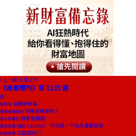
上一期
米果之子
《商業周刊》第 1135 期
當週新鮮事
新鮮事
短嘴長嘴都咬人
董事長嬉遊記
賴新魁麵館
嘗小鮮筆記
Lesson2 有知識，不怕名畫變壁紙
藝術投資X檔案
公路超旅行
封面故事