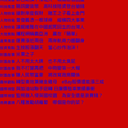
簡訊變貨幣 高科技陸資登台搶錢
科技風雲
搶對岸度假財 賭王之子看上金門
人物特寫
曾俊義憑一根球桿 縱橫四大事業
人物特寫
讓妮維雅在中國起死回生的台灣人
人物特寫
攜程網稱霸亞洲 贏在「簡單」
大陸焦點
運費漲近兩倍 兩岸航商力圖翻身
產業風雲
生技股漲翻天 當心炒作泡沫！
投資焦點
米果之子
封面故事
人不用太大牌 也不用太臭屁
封面故事
我不打算再把 中時變第一大報
封面故事
賺人民幣富豪 將改寫政商關係
封面故事
轉型奏效兼擁金雞母 eBay股價還能漲三成
霸榮觀點
與加油站聯手逆轉 日廉價租車業績暴衝
國際視窗
監視器入侵英國校園 為安全還是浪費錢？
國際視窗
八種激勵胡蘿蔔 哪個是你的菜？
商周書摘