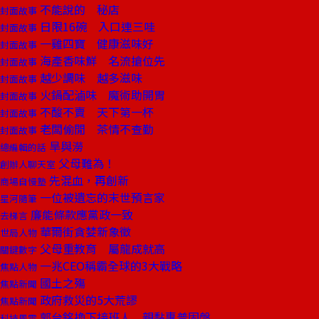
不能說的 秘店
封面故事
日限16碗 入口連三哇
封面故事
一雞四寶 健康滋味好
封面故事
海產香味鮮 名流搶位先
封面故事
越少調味 越多滋味
封面故事
火鍋配滷味 魔術助開胃
封面故事
不酸不賣 天下第一杯
封面故事
老闆偷閒 茶情不查勤
封面故事
旱與澇
總編輯的話
父母難為！
創辦人聊天室
先混血，再創新
商場自慢塾
一位被遺忘的末世預言家
星河隨筆
廉能條款應黨政一致
去梯言
華爾街貪婪新象徵
世局人物
父母重教育 屬龍成就高
關鍵數字
一兆CEO稱霸全球的3大戰略
焦點人物
國土之殤
焦點新聞
政府救災的5大荒謬
焦點新聞
郭台銘換下接班人 親黏惠普固盤
科技風雲