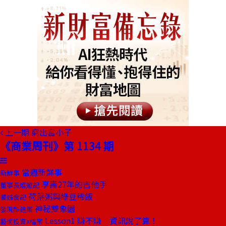
上一期
窮出富小子
《商業周刊》第 1134 期
當週新鮮事
新鮮事
享壽27年的吉他手
董事長嬉遊記
荷葉粥與綠豆稀飯
饕姊食記
神秘雙象園
發現酷建築
Lesson1 賺不賺 資訊說了算！
藝術投資X檔案