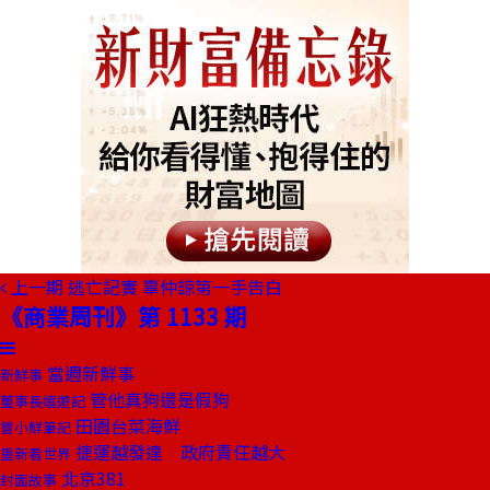
上一期
逃亡記實 辜仲諒第一手告白
《商業周刊》第 1133 期
當週新鮮事
新鮮事
管他真狗還是假狗
董事長嬉遊記
田園台菜海鮮
嘗小鮮筆記
捷運越發達 政府責任越大
重新看世界
北京381
封面故事