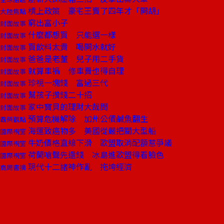
槓上政策 豪宅王賣了四年才「開胡」
大陸焦點
窮出富小子
封面故事
什麼都想買 只能選一樣
封面故事
買飲料太貴 喝開水就好
封面故事
爸爸是老董 兒子用二手貨
封面故事
就算車禍 修車費也得自理
封面故事
珍視一塊錢 富過三代
封面故事
幫孩子攢錢二十招
封面故事
家中寶貝的理財大哉問
封面故事
預算危機解除 加州公債鹹魚翻生
霸榮觀點
海運致癌物多 美國從嚴把關大型船
國際視窗
牛奶價格直線下滑 歐盟取消配額惹爭議
國際視窗
荷蘭嗆聲先還錢 冰島進歐盟得看臉色
國際視窗
現代十二諸神作亂 拖垮經濟
商周書摘