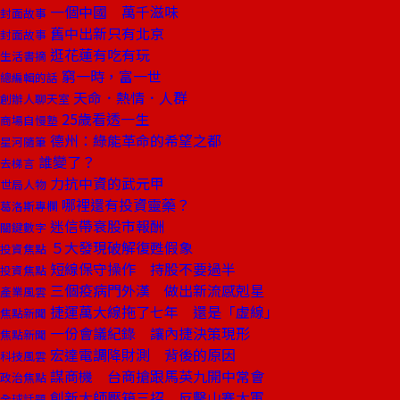
一個中國 萬千滋味
封面故事
舊中出新只有北京
封面故事
逛花蓮有吃有玩
生活書摘
窮一時，富一世
總編輯的話
天命．熱情．人群
創辦人聊天室
25歲看透一生
商場自慢塾
德州：綠能革命的希望之都
星河隨筆
誰變了？
去梯言
力抗中資的武元甲
世局人物
哪裡還有投資靈藥？
葛洛斯專欄
迷信帶衰股市報酬
關鍵數字
５大發現破解復甦假象
投資焦點
短線保守操作 持股不要過半
投資焦點
三個疫病門外漢 做出新流感剋星
產業風雲
捷運萬大線拖了七年 還是「虛線」
焦點新聞
一份會議紀錄 讓內捷決策現形
焦點新聞
宏達電調降財測 背後的原因
科技風雲
謀商機 台商搶跟馬英九開中常會
政治焦點
創新大師壓箱三招 反擊山寨大軍
全球話題