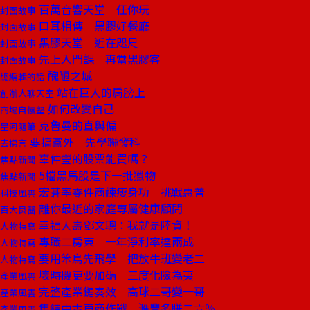
百萬音響天堂 任你玩
封面故事
口耳相傳 黑膠好餐廳
封面故事
黑膠天堂 近在咫尺
封面故事
先上入門課 再當黑膠客
封面故事
醜陋之城
總編輯的話
站在巨人的肩膀上
創辦人聊天室
如何改變自己
商場自慢塾
克魯曼的直與偏
星河隨筆
要搞黨外 先學聯發科
去梯言
辜仲瑩的股票能買嗎？
焦點新聞
5檔黑馬股是下一批獵物
焦點新聞
宏碁率零件商練瘦身功 挑戰惠普
科技風雲
離你最近的家庭專屬健康顧問
百大良醫
幸福人壽鄧文聰：我就是陸資！
人物特寫
專職二房東 一年淨利率達兩成
人物特寫
要用笨鳥先飛學 把放牛班變老二
人物特寫
壞時機更要加碼 三度化險為夷
產業風雲
完整產業鏈奏效 高球二哥變一哥
產業風雲
集結中古車商作戰 滙豐多賺二六％
產業風雲