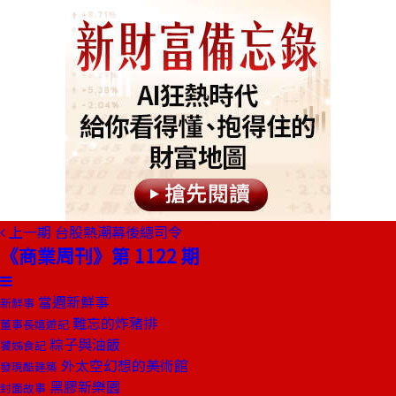
上一期
台股熱潮幕後總司令
《商業周刊》第 1122 期
當週新鮮事
新鮮事
難忘的炸豬排
董事長嬉遊記
粽子與油飯
饕姊食記
外太空幻想的美術館
發現酷建築
黑膠新樂園
封面故事