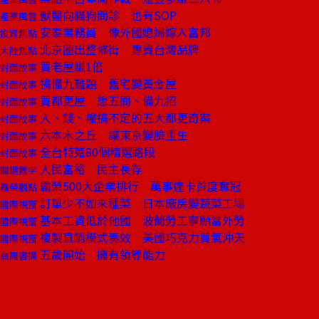
獸醫向貓狗問診 也有SOP
產業風雲
安泰業務員 像外國媳婦嫁入富邦
投資焦點
北京圈出整條街 專賣台灣品牌
大陸焦點
買老屋賺1倍
封面故事
搞懂九難題 舊宅變黃金屋
封面故事
買都更屋 想五問、備九招
封面故事
人、錢、權搞不定的五大都更奇案
封面故事
六本木之丘 讓東京變臉重生
封面故事
全台特蒐80個精選路段
封面故事
人民富裕 民主長存
關鍵數字
霸榮500大企業排行 萬事達卡首度奪冠
霸榮觀點
訂單少不如來種菜 日本廠房變蔬菜工場
國際視窗
基本工資低於他國 波蘭勞工寧願當外勞
國際視窗
複製直銷模式奏效 美國巧克力買氣沖天
國際視窗
五歲開始 擁有領導能力
商周書摘