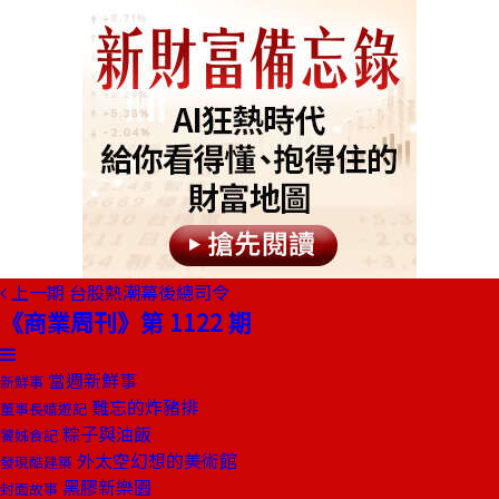
上一期
台股熱潮幕後總司令
《商業周刊》第 1122 期
當週新鮮事
新鮮事
難忘的炸豬排
董事長嬉遊記
粽子與油飯
饕姊食記
外太空幻想的美術館
發現酷建築
黑膠新樂園
封面故事