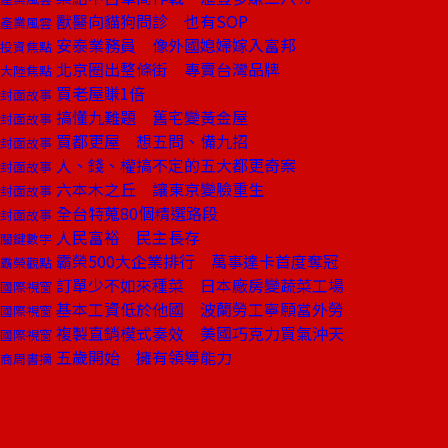
獸醫向貓狗問診 也有SOP
產業風雲
安泰業務員 像外國媳婦嫁入富邦
投資焦點
北京圈出整條街 專賣台灣品牌
大陸焦點
買老屋賺1倍
封面故事
搞懂九難題 舊宅變黃金屋
封面故事
買都更屋 想五問、備九招
封面故事
人、錢、權搞不定的五大都更奇案
封面故事
六本木之丘 讓東京變臉重生
封面故事
全台特蒐80個精選路段
封面故事
人民富裕 民主長存
關鍵數字
霸榮500大企業排行 萬事達卡首度奪冠
霸榮觀點
訂單少不如來種菜 日本廠房變蔬菜工場
國際視窗
基本工資低於他國 波蘭勞工寧願當外勞
國際視窗
複製直銷模式奏效 美國巧克力買氣沖天
國際視窗
五歲開始 擁有領導能力
商周書摘