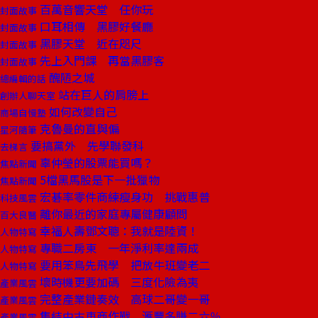
百萬音響天堂 任你玩
封面故事
口耳相傳 黑膠好餐廳
封面故事
黑膠天堂 近在咫尺
封面故事
先上入門課 再當黑膠客
封面故事
醜陋之城
總編輯的話
站在巨人的肩膀上
創辦人聊天室
如何改變自己
商場自慢塾
克魯曼的直與偏
星河隨筆
要搞黨外 先學聯發科
去梯言
辜仲瑩的股票能買嗎？
焦點新聞
5檔黑馬股是下一批獵物
焦點新聞
宏碁率零件商練瘦身功 挑戰惠普
科技風雲
離你最近的家庭專屬健康顧問
百大良醫
幸福人壽鄧文聰：我就是陸資！
人物特寫
專職二房東 一年淨利率達兩成
人物特寫
要用笨鳥先飛學 把放牛班變老二
人物特寫
壞時機更要加碼 三度化險為夷
產業風雲
完整產業鏈奏效 高球二哥變一哥
產業風雲
集結中古車商作戰 滙豐多賺二六％
產業風雲