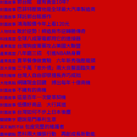
郭台銘 還有黃金10年?
封面故事
巴菲特壓寶他是全球最大汽車製造商
封面故事
拜託郭台銘振作
封面故事
鴻海股價今年上看120元
封面故事
敢於逆勢！締造房市逆轉勝傳奇
人物特寫
全球八成筆電都用它的連接器
科技風雲
台灣狗皮膏藥攻占美國大聯盟
產業風雲
八年磨三招 引進NBA熱身賽
產業風雲
賣早餐像做實驗 六年新秀強壓龍頭
產業風雲
三千萬「意外債」兩大良醫面臨失業
百大良醫
台灣人自由卻很擅長弄巧成拙
特別報導
網購現金回饋 搏出每年十億商機
大陸焦點
不擁有的商機
封面故事
這是百年一次變革契機
封面故事
低價好商品 大行其道
封面故事
台灣如何不步上日本後塵
封面故事
遊說是門暴利生意
關鍵數字
包皮完整的維護者
英文無所不談
思科兩大擴張行動 再創成長新動能
霸榮觀點