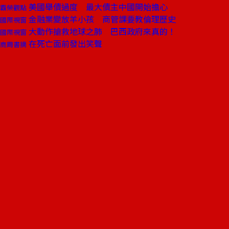
美國舉債過度 最大債主中國開始擔心
霸榮觀點
金融業變放羊小孩 商管課要教倫理歷史
國際視窗
大動作搶救地球之肺 巴西政府來真的！
國際視窗
在死亡面前發出笑聲
商周書摘