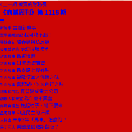
上一期
被賣的財務長
《商業周刊》第 1118 期
當週新鮮事
新鮮事
我可吃不起！
董事長嬉遊記
陽春麵與私房麵
饕姊食記
夢幻垃圾城堡
發現酷建築
鐵道慢遊
封面故事
11元樂遊寶島
封面故事
鐵支路上慢尋味
封面故事
福隆便當×溫暖之味
封面故事
奮起湖小吃×內行之味
封面故事
夏普變成電力公司
總編輯的話
為什麼不興奮
創辦人聊天室
挽起袖子，彎下腰來
商場自慢塾
印度民主的汗顏
星河隨筆
未來3年「馬車」怎麼跑？
去梯言
美國是俄羅斯翻版？
馬丁沃夫