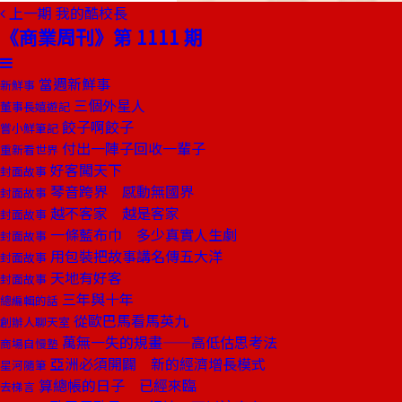
上一期
我的酷校長
《商業周刊》第 1111 期
當週新鮮事
新鮮事
三個外星人
董事長嬉遊記
餃子啊餃子
嘗小鮮筆記
付出一陣子回收一輩子
重新看世界
好客闖天下
封面故事
琴音跨界 感動無國界
封面故事
越不客家 越是客家
封面故事
一條藍布巾 多少真實人生劇
封面故事
用包裝把故事講名傳五大洋
封面故事
天地有好客
封面故事
三年與十年
總編輯的話
從歐巴馬看馬英九
創辦人聊天室
萬無一失的規畫——高低估思考法
商場自慢塾
亞洲必須開闢 新的經濟增長模式
星河隨筆
算總帳的日子 已經來臨
去梯言