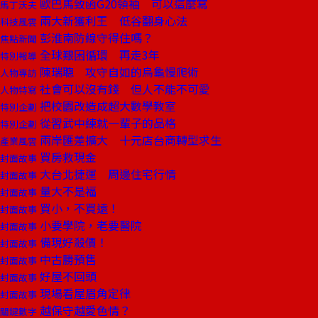
歐巴馬致函G20領袖 可以這麼寫
馬丁沃夫
兩大新獲利王 低谷翻身心法
科技風雲
彭淮南防線守得住嗎？
焦點新聞
全球艱困循環 再走3年
特別報導
陳瑞聰 攻守自如的烏龜慢爬術
人物專訪
社會可以沒有錢 但人不能不可愛
人物特寫
把校園改造成超大數學教室
特別企劃
從習武中練就一輩子的品格
特別企劃
兩岸匯差擴大 十元店台商轉型求生
產業風雲
買房救現金
封面故事
大台北捷運 周邊住宅行情
封面故事
量大不是福
封面故事
買小，不買遠！
封面故事
小要學院，老要醫院
封面故事
備現好殺價！
封面故事
中古勝預售
封面故事
好屋不回頭
封面故事
現場看屋眉角定律
封面故事
越保守越愛色情？
關鍵數字