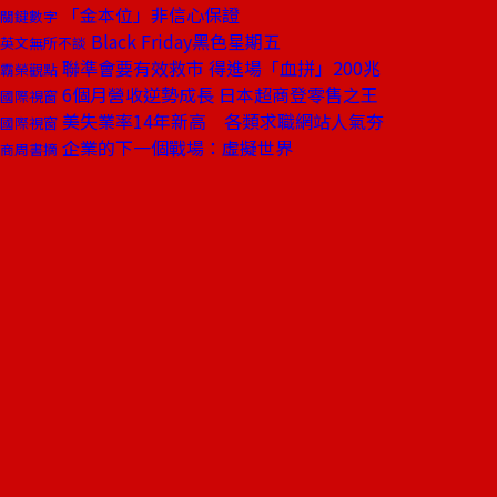
「金本位」非信心保證
關鍵數字
Black Friday黑色星期五
英文無所不談
聯準會要有效救市 得進場「血拼」200兆
霸榮觀點
6個月營收逆勢成長 日本超商登零售之王
國際視窗
美失業率14年新高 各類求職網站人氣夯
國際視窗
企業的下一個戰場：虛擬世界
商周書摘