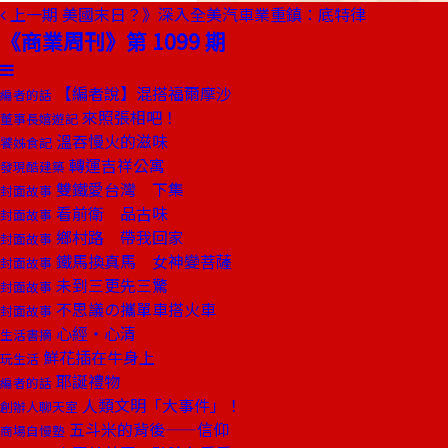
上一期
美國末日？》深入全美汽車業重鎮：底特律
《商業周刊》第 1099 期
【編者說】混搭福爾摩沙
編者的話
來照張相吧！
董事長嬉遊記
溫吞慢火的滋味
饕姊食記
轉運吉祥公寓
發現酷建築
雙鐵愛台灣 下集
封面故事
看前衛 品古味
封面故事
鄉村路 帶我回家
封面故事
鐵馬換真馬 女神變菩薩
封面故事
未到三更先三驚
封面故事
不思議の攜單車搭火車
封面故事
心經‧心清
生活書摘
鮮花插在牛身上
玩生活
耶誕禮物
編者的話
人類文明「大事件」！
創辦人聊天室
五斗米的背後——信仰
商場自慢塾