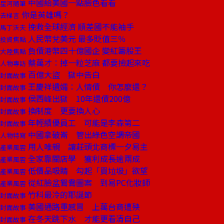
中國給美國一點臉色看看
星河隨筆
你是英雄嗎？
去梯言
挽救全球經濟 順差國不能袖手
馬丁沃夫
人民幣兌美元 最多貶值三％
投資焦點
負債港幣四十億國企 變紅籌股王
大陸焦點
蔡萬才：掉一粒芝麻 都要撿起來吃
人物專訪
百億大盜 獄中告白
封面故事
王慶祥遺孀：人情債 你怎麼還？
封面故事
侯西峰出獄 10年還債200億
封面故事
換制度 更要換人心
封面故事
年輕績優員工 可能是李森第二
封面故事
中國拿破崙 管出綠色空調帝國
人物特寫
用人唯親 讓莊頭北商標一夕易主
產業風雲
全家靠關店學 獲利成長逾兩成
產業風雲
低價品吸睛 勾起「買垃圾」欲望
產業風雲
從紅臉盆鴛鴦圖案 到易PC化妝師
產業風雲
竹科最冷的耶誕節
封面故事
美國通路重感冒 上萬台商遭殃
封面故事
在冬天跳下水 才能更看清自己
封面故事